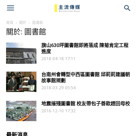
主
流
首頁
關於
圖書館
關於: 圖書館
傳
旗山630坪圖書館即將落成 陳菊肯定工程
媒
進度
2018-04-18 17:11
台南州會轉型中西區圖書館 邱莉莉建議朝
故事館規劃
2018-03-29 05:54
地震摧殘圖書館 校友帶包子善款趕回母校
2016-12-10 17:32
最新消息