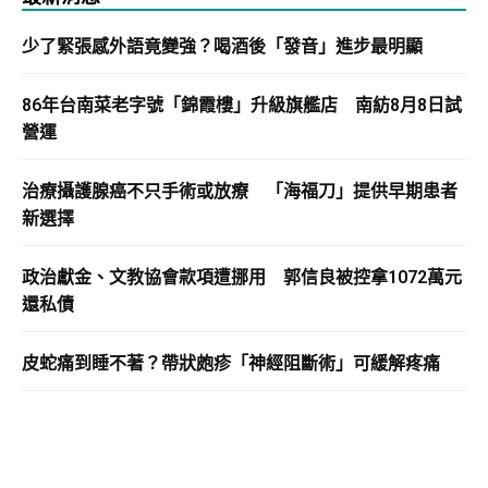
少了緊張感外語竟變強？喝酒後「發音」進步最明顯
86年台南菜老字號「錦霞樓」升級旗艦店 南紡8月8日試
營運
治療攝護腺癌不只手術或放療 「海福刀」提供早期患者
新選擇
政治獻金、文教協會款項遭挪用 郭信良被控拿1072萬元
還私債
皮蛇痛到睡不著？帶狀皰疹「神經阻斷術」可緩解疼痛