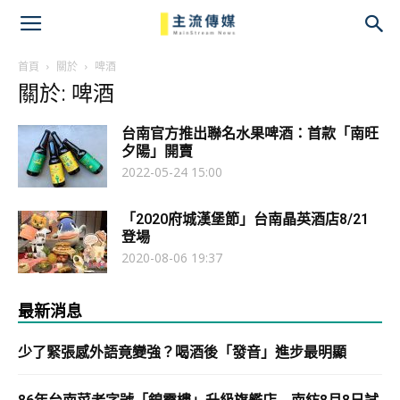
主
流
首頁
關於
啤酒
關於: 啤酒
傳
台南官方推出聯名水果啤酒：首款「南旺
媒
夕陽」開賣
2022-05-24 15:00
「2020府城漢堡節」台南晶英酒店8/21
登場
2020-08-06 19:37
最新消息
少了緊張感外語竟變強？喝酒後「發音」進步最明顯