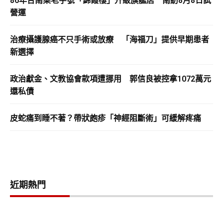
86年台南菜老字號「錦霞樓」升級旗艦店 南紡8月8日試
營運
治療攝護腺癌不只手術或放療 「海福刀」提供早期患者
新選擇
政治獻金、文教協會款項遭挪用 郭信良被控拿1072萬元
還私債
皮蛇痛到睡不著？帶狀皰疹「神經阻斷術」可緩解疼痛
近期熱門