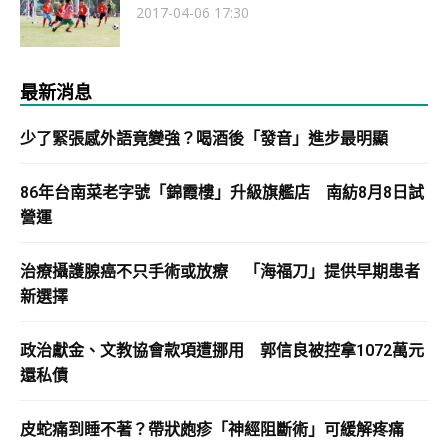
2017-04-06 17:30
最新消息
少了緊張感外語竟變強？喝酒後「發音」進步最明顯
86年台南菜老字號「錦霞樓」升級旗艦店 南紡8月8日試
營運
治療攝護腺癌不只手術或放療 「海福刀」提供早期患者
新選擇
政治獻金、文教協會款項遭挪用 郭信良被控拿1072萬元
還私債
皮蛇痛到睡不著？帶狀皰疹「神經阻斷術」可緩解疼痛