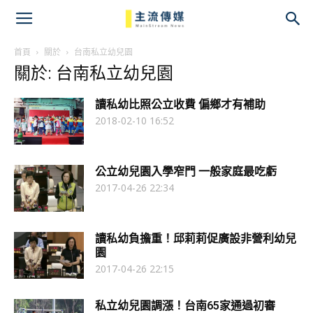
主
流
首頁
關於
台南私立幼兒園
關於: 台南私立幼兒園
傳
讀私幼比照公立收費 偏鄉才有補助
媒
2018-02-10 16:52
公立幼兒園入學窄門 一般家庭最吃虧
2017-04-26 22:34
讀私幼負擔重！邱莉莉促廣設非營利幼兒
園
2017-04-26 22:15
私立幼兒園調漲！台南65家通過初審