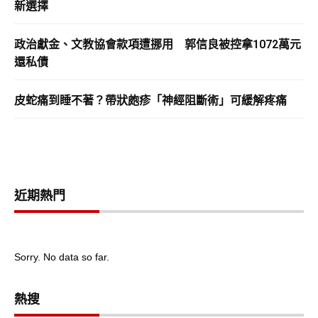
新選擇
政治獻金、文教協會款項遭挪用 郭信良被控拿1072萬元
還私債
皮蛇痛到睡不著？帶狀皰疹「神經阻斷術」可緩解疼痛
近期熱門
Sorry. No data so far.
熱搜