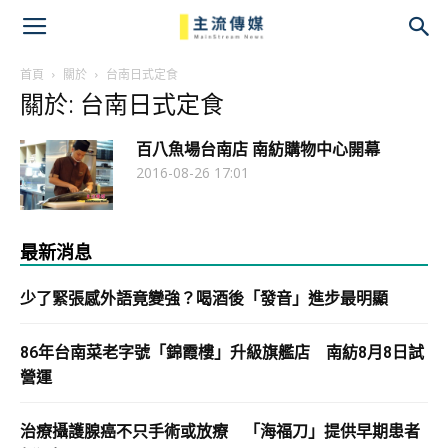
主
流
首頁
關於
台南日式定食
關於: 台南日式定食
傳
百八魚場台南店 南紡購物中心開幕
媒
2016-08-26 17:01
最新消息
少了緊張感外語竟變強？喝酒後「發音」進步最明顯
86年台南菜老字號「錦霞樓」升級旗艦店 南紡8月8日試
營運
治療攝護腺癌不只手術或放療 「海福刀」提供早期患者