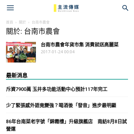
主
流
首頁
關於
台南市農會
關於: 台南市農會
傳
台南市農會年貨市集 消費就送高麗菜
媒
2017-01-24 00:04
最新消息
斥資7900萬 玉井多功能活動中心預計117年完工
少了緊張感外語竟變強？喝酒後「發音」進步最明顯
86年台南菜老字號「錦霞樓」升級旗艦店 南紡8月8日試
營運