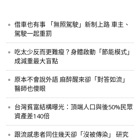
借車也有事 「無照駕駛」新制上路 車主、
駕駛一起重罰
吃太少反而更難瘦？身體啟動「節能模式」
成減重最大盲點
原本不會說外語 麻醉醒來卻「對答如流」
醫師也傻眼
台灣貧富結構曝光：頂端人口與後50%民眾
資產差140倍
跟流感患者同住幾天卻「沒被傳染」 研究