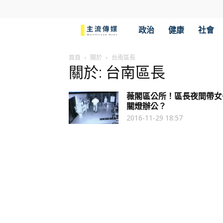
主
政治
健康
社會
流
首頁
關於
台南區長
關於: 台南區長
傳
薇閣區公所！區長夜間帶女
媒
關燈辦公？
2016-11-29 18:57