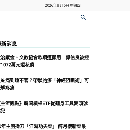
2026年8 月6日星期四
最新消息
政治獻金、文教協會款項遭挪用 郭信良被控
1072萬元還私債
皮蛇痛到睡不著？帶狀皰疹「神經阻斷術」可
緩解疼痛
《主流觀點》韓國槓桿ETF從翻身工具變頭號
戰犯
30年主廚操刀「江浙功夫菜」 醉月樓新菜最