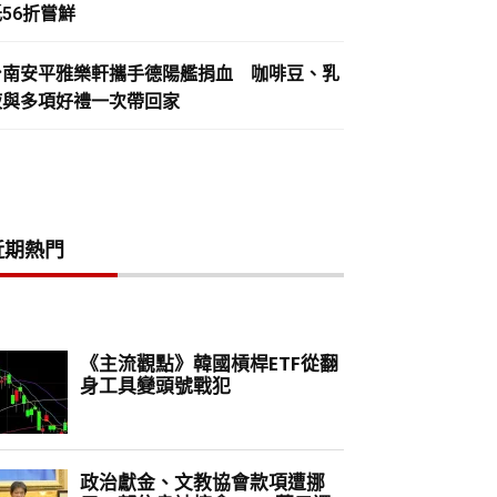
56折嘗鮮
台南安平雅樂軒攜手德陽艦捐血 咖啡豆、乳
液與多項好禮一次帶回家
近期熱門