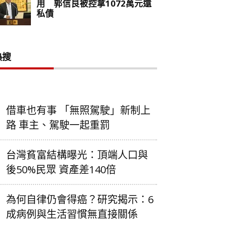
熱搜
借車也有事 「無照駕駛」新制上
路 車主、駕駛一起重罰
台灣貧富結構曝光：頂端人口與
後50%民眾 資產差140倍
為何自律仍會得癌？研究揭示：6
成病例與生活習慣無直接關係