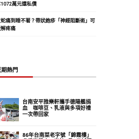
1072萬元還私債
皮蛇痛到睡不著？帶狀皰疹「神經阻斷術」可
緩解疼痛
近期熱門