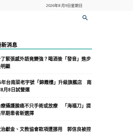
2026年8 月9日星期日
最新消息
少了緊張感外語竟變強？喝酒後「發音」進步
最明顯
86年台南菜老字號「錦霞樓」升級旗艦店 南
紡8月8日試營運
治療攝護腺癌不只手術或放療 「海福刀」提
供早期患者新選擇
政治獻金、文教協會款項遭挪用 郭信良被控