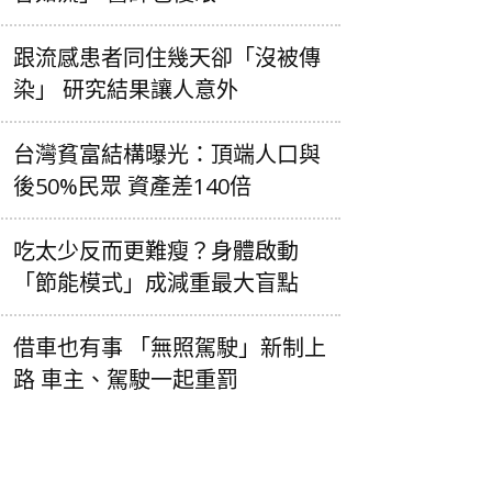
跟流感患者同住幾天卻「沒被傳
染」 研究結果讓人意外
台灣貧富結構曝光：頂端人口與
後50%民眾 資產差140倍
吃太少反而更難瘦？身體啟動
「節能模式」成減重最大盲點
借車也有事 「無照駕駛」新制上
路 車主、駕駛一起重罰