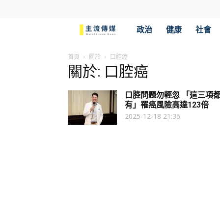
主
政治
健康
社會
流
首頁
關於
口腔癌
關於: 口腔癌
傳
口腔問題勿輕忽 「這三項
媒
有」罹癌風險高達123倍
2025-12-18 21:36