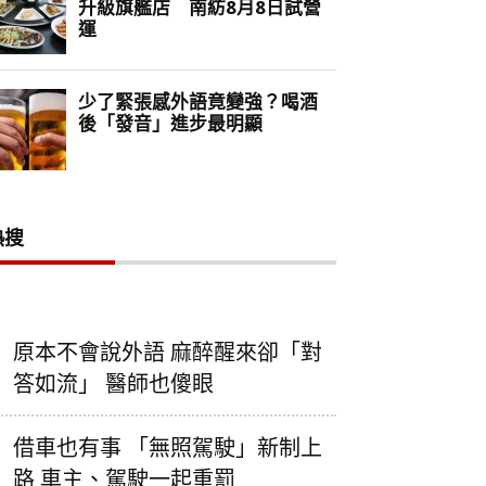
熱搜
原本不會說外語 麻醉醒來卻「對
答如流」 醫師也傻眼
借車也有事 「無照駕駛」新制上
路 車主、駕駛一起重罰