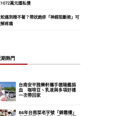
1072萬元還私債
皮蛇痛到睡不著？帶狀皰疹「神經阻斷術」可
緩解疼痛
近期熱門