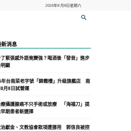
2026年8 月8日星期六
最新消息
少了緊張感外語竟變強？喝酒後「發音」進步
最明顯
86年台南菜老字號「錦霞樓」升級旗艦店 南
紡8月8日試營運
治療攝護腺癌不只手術或放療 「海福刀」提
供早期患者新選擇
政治獻金、文教協會款項遭挪用 郭信良被控