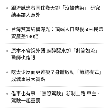
跟流感患者同住幾天卻「沒被傳染」 研究
結果讓人意外
台灣貧富結構曝光：頂端人口與後50%民眾
資產差140倍
原本不會說外語 麻醉醒來卻「對答如流」
醫師也傻眼
吃太少反而更難瘦？身體啟動「節能模式」
成減重最大盲點
借車也有事 「無照駕駛」新制上路 車主、
駕駛一起重罰