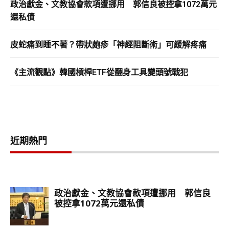
政治獻金、文教協會款項遭挪用 郭信良被控拿1072萬元
還私債
皮蛇痛到睡不著？帶狀皰疹「神經阻斷術」可緩解疼痛
《主流觀點》韓國槓桿ETF從翻身工具變頭號戰犯
近期熱門