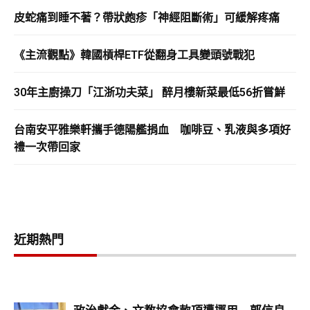
皮蛇痛到睡不著？帶狀皰疹「神經阻斷術」可緩解疼痛
《主流觀點》韓國槓桿ETF從翻身工具變頭號戰犯
30年主廚操刀「江浙功夫菜」 醉月樓新菜最低56折嘗鮮
台南安平雅樂軒攜手德陽艦捐血 咖啡豆、乳液與多項好
禮一次帶回家
近期熱門