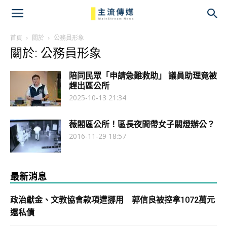
主
流
首頁
關於
公務員形象
關於: 公務員形象
傳
陪同民眾「申請急難救助」 議員助理竟被
媒
趕出區公所
2025-10-13 21:34
薇閣區公所！區長夜間帶女子關燈辦公？
2016-11-29 18:57
最新消息
政治獻金、文教協會款項遭挪用 郭信良被控拿1072萬元
還私債