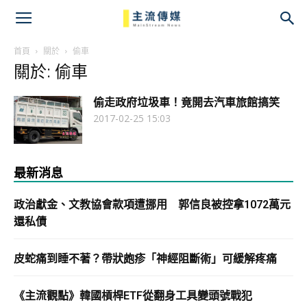
主
流
首頁
關於
偷車
關於: 偷車
傳
偷走政府垃圾車！竟開去汽車旅館搞笑
媒
2017-02-25 15:03
最新消息
政治獻金、文教協會款項遭挪用 郭信良被控拿1072萬元
還私債
皮蛇痛到睡不著？帶狀皰疹「神經阻斷術」可緩解疼痛
《主流觀點》韓國槓桿ETF從翻身工具變頭號戰犯