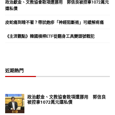
政治獻金、文教協會款項遭挪用 郭信良被控拿1072萬元
還私債
皮蛇痛到睡不著？帶狀皰疹「神經阻斷術」可緩解疼痛
《主流觀點》韓國槓桿ETF從翻身工具變頭號戰犯
近期熱門