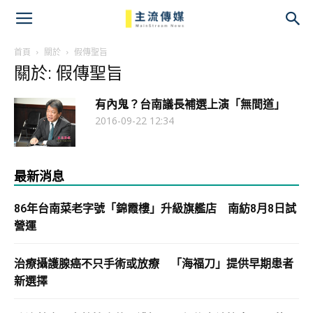
主
流
首頁
關於
假傳聖旨
關於: 假傳聖旨
傳
有內鬼？台南議長補選上演「無間道」
媒
2016-09-22 12:34
最新消息
86年台南菜老字號「錦霞樓」升級旗艦店 南紡8月8日試
營運
治療攝護腺癌不只手術或放療 「海福刀」提供早期患者
新選擇