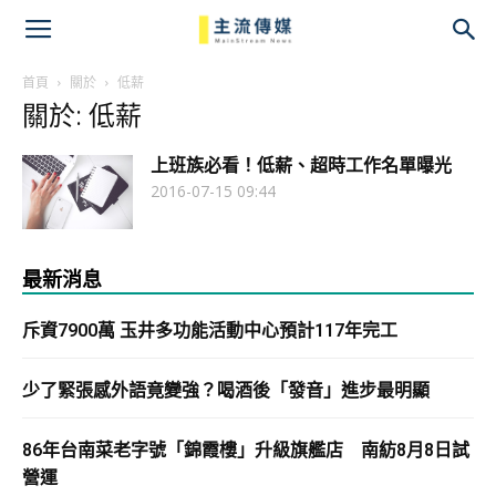
主
流
首頁
關於
低薪
關於: 低薪
傳
上班族必看！低薪、超時工作名單曝光
媒
2016-07-15 09:44
最新消息
斥資7900萬 玉井多功能活動中心預計117年完工
少了緊張感外語竟變強？喝酒後「發音」進步最明顯
86年台南菜老字號「錦霞樓」升級旗艦店 南紡8月8日試
營運