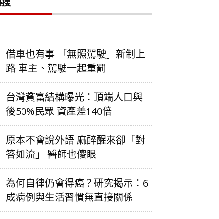
熱搜
借車也有事 「無照駕駛」新制上
路 車主、駕駛一起重罰
台灣貧富結構曝光：頂端人口與
後50%民眾 資產差140倍
原本不會說外語 麻醉醒來卻「對
答如流」 醫師也傻眼
為何自律仍會得癌？研究揭示：6
成病例與生活習慣無直接關係