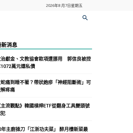
2026年8 月7日星期五
最新消息
政治獻金、文教協會款項遭挪用 郭信良被控
1072萬元還私債
皮蛇痛到睡不著？帶狀皰疹「神經阻斷術」可
緩解疼痛
《主流觀點》韓國槓桿ETF從翻身工具變頭號
戰犯
30年主廚操刀「江浙功夫菜」 醉月樓新菜最