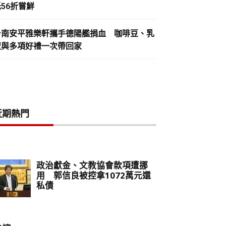
56折嘗鮮
台南安平雅樂軒攜手德陽艦捐血 咖啡豆、乳
液與多項好禮一次帶回家
近期熱門