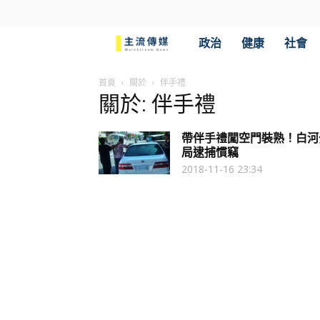
主
政治
健康
社會
流
首頁
關於
伴手禮
關於: 伴手禮
傳
帶伴手禮闖空門裝熟！白河
媒
局逮捕慣竊
2018-11-16 23:34