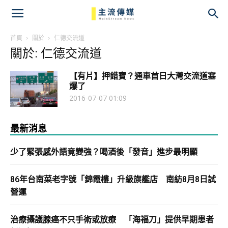
主
流
首頁
關於
仁德交流道
關於: 仁德交流道
傳
【有片】押錯寶？通車首日大灣交流道塞
媒
爆了
2016-07-07 01:09
最新消息
少了緊張感外語竟變強？喝酒後「發音」進步最明顯
86年台南菜老字號「錦霞樓」升級旗艦店 南紡8月8日試
營運
治療攝護腺癌不只手術或放療 「海福刀」提供早期患者