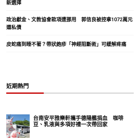
新選擇
政治獻金、文教協會款項遭挪用 郭信良被控拿1072萬元
還私債
皮蛇痛到睡不著？帶狀皰疹「神經阻斷術」可緩解疼痛
近期熱門