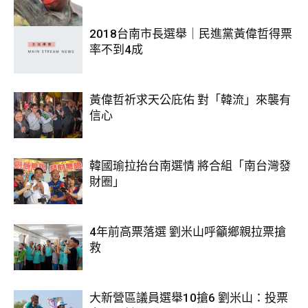
2018台南市長選舉｜民進黨黃偉哲得票
率不到4成
黃偉哲祈求天公庇佑 對「韓流」來襲有
信心
韓國瑜拉抬台南選情 將合組「南台灣發
財圈」
4年前高票落選 劉米山呼籲鄉親拉票搶
救
大新營區議員選舉10搶6 劉米山：投票