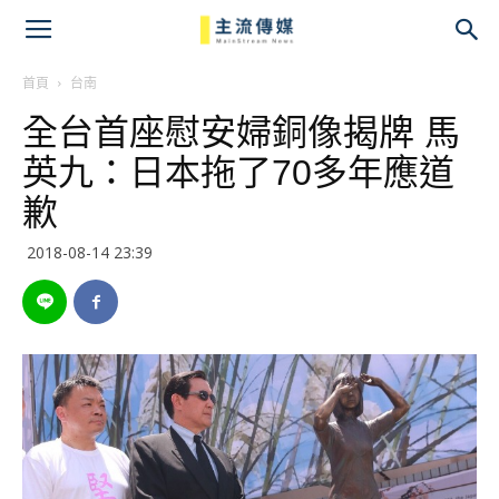
主
流
首頁
台南
全台首座慰安婦銅像揭牌 馬
傳
英九：日本拖了70多年應道
媒
歉
2018-08-14 23:39