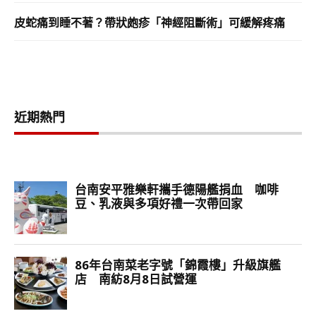
皮蛇痛到睡不著？帶狀皰疹「神經阻斷術」可緩解疼痛
近期熱門