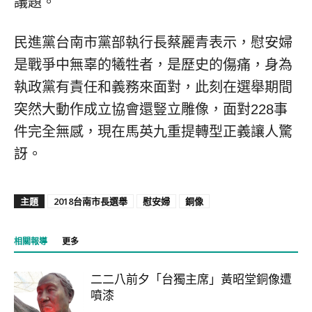
議題。
民進黨台南市黨部執行長蔡麗青表示，慰安婦
是戰爭中無辜的犧牲者，是歷史的傷痛，身為
執政黨有責任和義務來面對，此刻在選舉期間
突然大動作成立協會還豎立雕像，面對228事
件完全無感，現在馬英九重提轉型正義讓人驚
訝。
主題
2018台南市長選舉
慰安婦
銅像
相關報導
更多
二二八前夕「台獨主席」黃昭堂銅像遭
噴漆