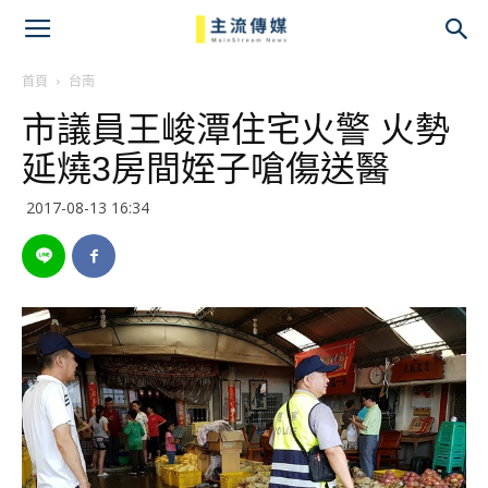
主
流
首頁
台南
市議員王峻潭住宅火警 火勢
傳
延燒3房間姪子嗆傷送醫
媒
2017-08-13 16:34