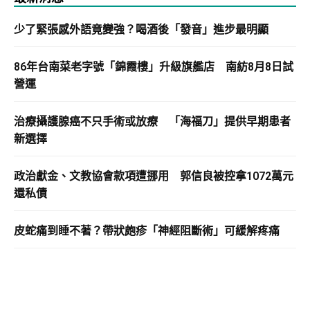
少了緊張感外語竟變強？喝酒後「發音」進步最明顯
86年台南菜老字號「錦霞樓」升級旗艦店 南紡8月8日試
營運
治療攝護腺癌不只手術或放療 「海福刀」提供早期患者
新選擇
政治獻金、文教協會款項遭挪用 郭信良被控拿1072萬元
還私債
皮蛇痛到睡不著？帶狀皰疹「神經阻斷術」可緩解疼痛