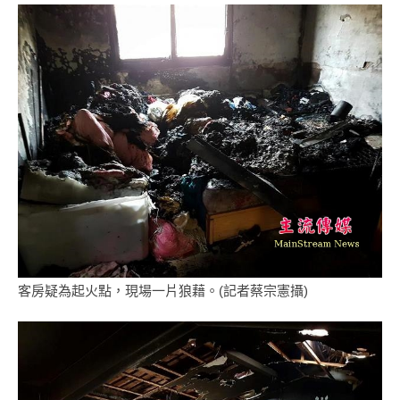
客房疑為起火點，現場一片狼藉。(記者蔡宗憲攝)