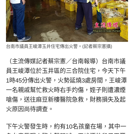
台南市議員王峻潭玉井住宅傳出火警。(記者蔡宗憲攝)
（主流傳媒記者蔡宗憲／台南報導）台南市議
員王峻潭位於玉井區的三合院住宅，今天下午
1時45分傳出火警，火勢延燒3處房間，王峻潭
一名親戚幫忙救火時右手灼傷，姪子則遭濃煙
嗆傷，送往麻豆新樓醫院急救，財務損失及起
火原因尚待調查。
下午火警發生時，約有10名孩童在場，其中一