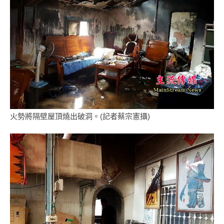
火勢將隔壁屋頂燒出破洞。(記者蔡宗憲攝)