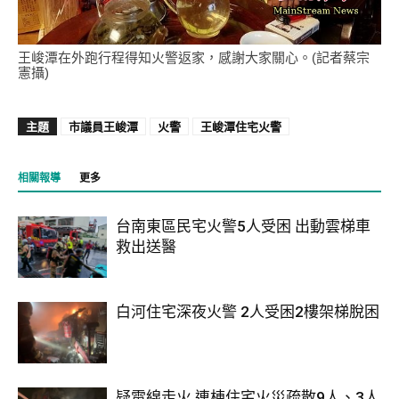
王峻潭在外跑行程得知火警返家，感謝大家關心。(記者蔡宗
憲攝)
主題
市議員王峻潭
火警
王峻潭住宅火警
相關報導
更多
台南東區民宅火警5人受困 出動雲梯車
救出送醫
白河住宅深夜火警 2人受困2樓架梯脫困
疑電線走火 連棟住宅火災疏散9人、3人