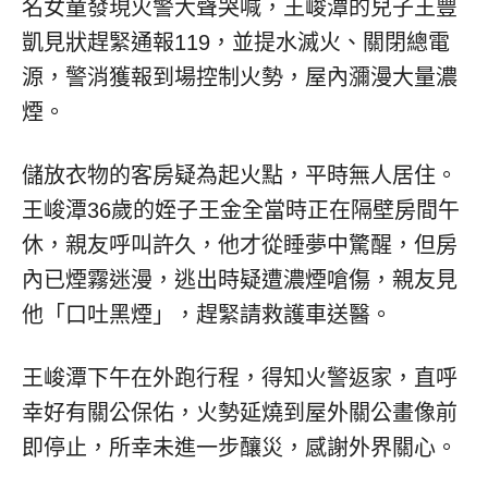
名女童發現火警大聲哭喊，王峻潭的兒子王豐
凱見狀趕緊通報119，並提水滅火、關閉總電
源，警消獲報到場控制火勢，屋內瀰漫大量濃
煙。
儲放衣物的客房疑為起火點，平時無人居住。
王峻潭36歲的姪子王金全當時正在隔壁房間午
休，親友呼叫許久，他才從睡夢中驚醒，但房
內已煙霧迷漫，逃出時疑遭濃煙嗆傷，親友見
他「口吐黑煙」，趕緊請救護車送醫。
王峻潭下午在外跑行程，得知火警返家，直呼
幸好有關公保佑，火勢延燒到屋外關公畫像前
即停止，所幸未進一步釀災，感謝外界關心。