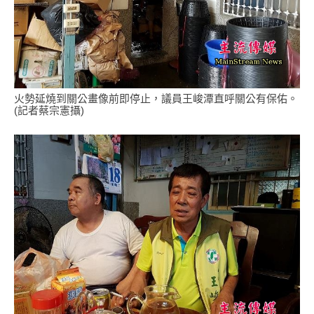
火勢延燒到關公畫像前即停止，議員王峻潭直呼關公有保佑。
(記者蔡宗憲攝)