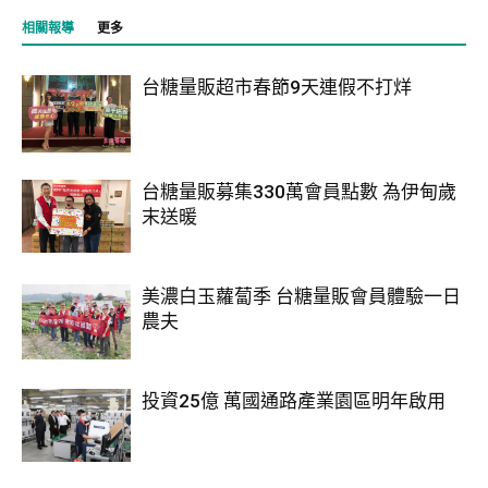
相關報導
更多
台糖量販超市春節9天連假不打烊
台糖量販募集330萬會員點數 為伊甸歲
末送暖
美濃白玉蘿蔔季 台糖量販會員體驗一日
農夫
投資25億 萬國通路產業園區明年啟用