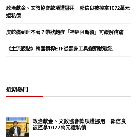
政治獻金、文教協會款項遭挪用 郭信良被控拿1072萬元
還私債
皮蛇痛到睡不著？帶狀皰疹「神經阻斷術」可緩解疼痛
《主流觀點》韓國槓桿ETF從翻身工具變頭號戰犯
近期熱門