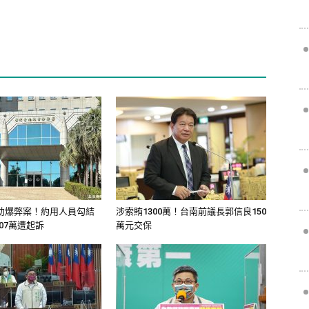
助爆弊案！約用人員勾結
涉索賄1300萬！台南前議長郭信良150
407萬遭起訴
萬元交保