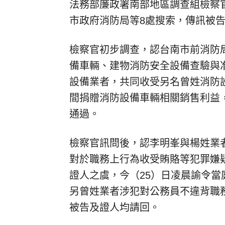
法務部廉政署南部地區調查組檢察
市政府消防局等8處搜索，傳訊被告
檢察官初步調查，認台南市前消防
備車輛、建物消防安全設備查驗與准
設備業者，共同收受另名曾姓消防設
間捐贈消防設備車輛相關銷售利益
通過。
檢察官訊問後，認李明峯與楊姓業者
對於職務上行為收受賄賂等犯罪嫌
證人之虞，今（25）日凌晨諭令
另曾姓業者涉犯對公務員不違背職
被告及證人均請回。