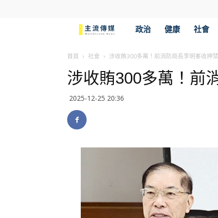
主
政治
健康
社會
流
首頁
社會
涉收賄300多萬！前消防局長李明峯收押
涉收賄300多萬！前
傳
2025-12-25 20:36
媒