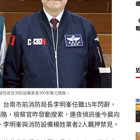
被控收受消防設備業者300多萬元賄賂。
）台南市前消防局長李明峯任職15年閃辭，
賄賂，檢察官昨發動搜索，連夜偵訊後今晨向
，李明峯與消防設備楊姓業者2人羈押禁見。