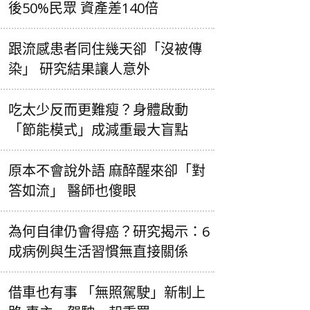
後50%民眾 資產差140倍
跟流感患者同住幾天卻「沒被傳
染」 研究結果讓人意外
吃太少反而更難瘦？身體啟動
「節能模式」成減重最大盲點
原本不會說外語 麻醉醒來卻「對
答如流」 醫師也傻眼
為何自律仍會得癌？研究揭示：6
成病例與生活習慣無直接關係
借車也有事 「無照駕駛」新制上