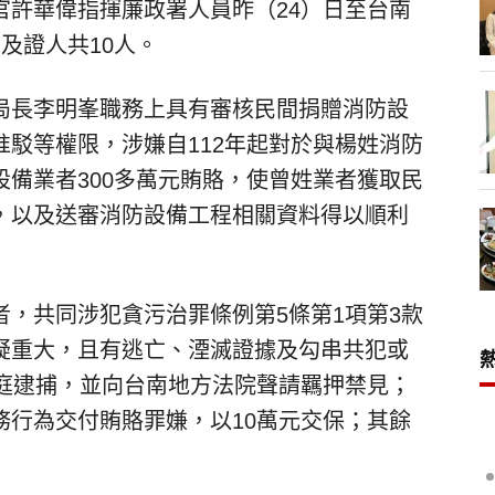
官許華偉指揮廉政署人員昨（24）日至台南
及證人共10人。
局長李明峯職務上具有審核民間捐贈消防設
駁等權限，涉嫌自112年起對於與楊姓消防
備業者300多萬元賄賂，使曾姓業者獲取民
，以及送審消防設備工程相關資料得以順利
，共同涉犯貪污治罪條例第5條第1項第3款
疑重大，且有逃亡、湮滅證據及勾串共犯或
當庭逮捕，並向台南地方法院聲請羈押禁見；
務行為交付賄賂罪嫌，以10萬元交保；其餘