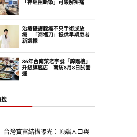
熱搜
台灣貧富結構曝光：頂端人口與