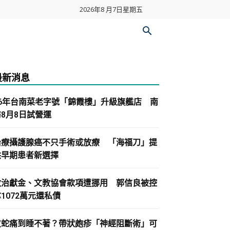
2026年8 月7日星期五
最新消息
86年台南菜老字號「錦霞樓」升級旗艦店 南
紡8月8日試營運
治療攝護腺癌不只手術或放療 「海福刀」提
供早期患者新選擇
政治獻金、文教協會款項遭挪用 郭信良被控
1072萬元還私債
皮蛇痛到睡不著？帶狀皰疹「神經阻斷術」可