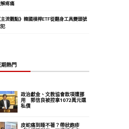
緩解疼痛
《主流觀點》韓國槓桿ETF從翻身工具變頭號
戰犯
近期熱門