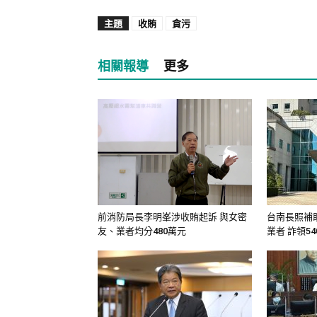
主題
收賄
貪污
相關報導
更多
前消防局長李明峯涉收賄起訴 與女密
台南長照補
友、業者均分480萬元
業者 詐領5