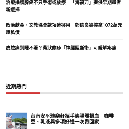
治療攝護腺癌不只手術或放療 「海福刀」提供早期患者
新選擇
政治獻金、文教協會款項遭挪用 郭信良被控拿1072萬元
還私債
皮蛇痛到睡不著？帶狀皰疹「神經阻斷術」可緩解疼痛
近期熱門