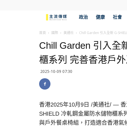
主
政治
健康
社會
流
首頁
國際
美通社
Chill Garden 引入全新 
Chill Garden 引
傳
櫃系列 完善香港戶
媒
2025-10-09 07:30
香港
2025年10月9日
/美通社/ — 香港
SHIELD 冷軋鋼金屬防水儲物櫃系
與戶外餐桌椅組，打造適合香港氣