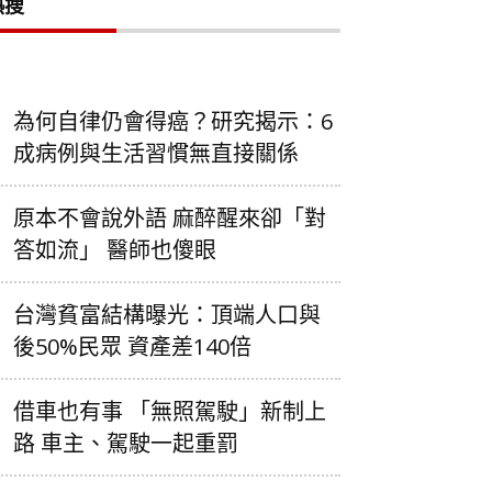
熱搜
為何自律仍會得癌？研究揭示：6
成病例與生活習慣無直接關係
原本不會說外語 麻醉醒來卻「對
答如流」 醫師也傻眼
台灣貧富結構曝光：頂端人口與
後50%民眾 資產差140倍
借車也有事 「無照駕駛」新制上
路 車主、駕駛一起重罰