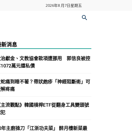
2026年8 月7日星期五
最新消息
政治獻金、文教協會款項遭挪用 郭信良被控
1072萬元還私債
皮蛇痛到睡不著？帶狀皰疹「神經阻斷術」可
緩解疼痛
《主流觀點》韓國槓桿ETF從翻身工具變頭號
戰犯
30年主廚操刀「江浙功夫菜」 醉月樓新菜最