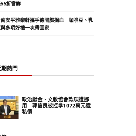
56折嘗鮮
台南安平雅樂軒攜手德陽艦捐血 咖啡豆、乳
液與多項好禮一次帶回家
近期熱門