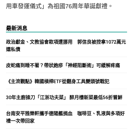
用車發運儀式」為祖國76周年華誕獻禮。
最新消息
政治獻金、文教協會款項遭挪用 郭信良被控拿1072萬元
還私債
皮蛇痛到睡不著？帶狀皰疹「神經阻斷術」可緩解疼痛
《主流觀點》韓國槓桿ETF從翻身工具變頭號戰犯
30年主廚操刀「江浙功夫菜」 醉月樓新菜最低56折嘗鮮
台南安平雅樂軒攜手德陽艦捐血 咖啡豆、乳液與多項好
禮一次帶回家