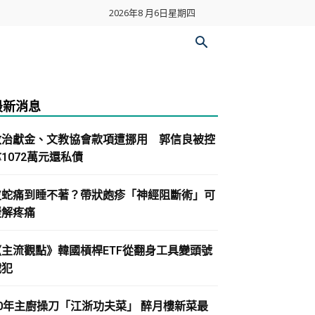
2026年8 月6日星期四
最新消息
政治獻金、文教協會款項遭挪用 郭信良被控
1072萬元還私債
皮蛇痛到睡不著？帶狀皰疹「神經阻斷術」可
緩解疼痛
《主流觀點》韓國槓桿ETF從翻身工具變頭號
戰犯
30年主廚操刀「江浙功夫菜」 醉月樓新菜最