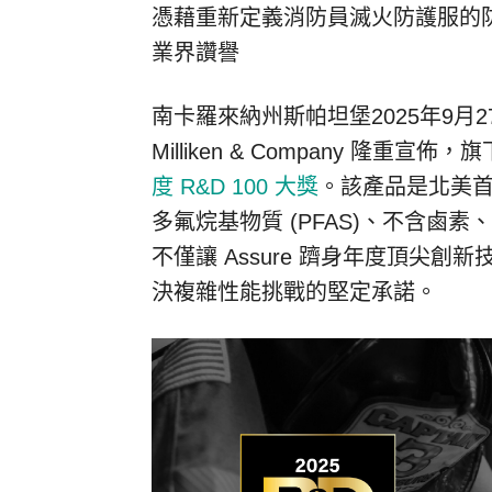
憑藉重新定義消防員滅火防護服的防潮性
業界讚譽
南卡羅來納州斯帕坦堡
2025年9月2
Milliken & Company 隆重宣佈，
度 R&D 100 大獎
。該產品是北美
多氟烷基物質 (PFAS)、不含鹵素
不僅讓 Assure 躋身年度頂尖創新技
決複雜性能挑戰的堅定承諾。