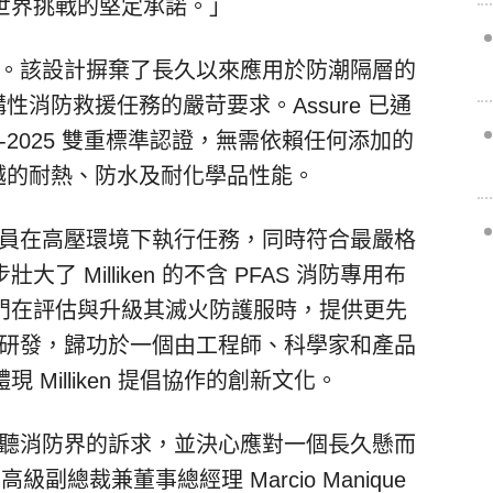
世界挑戰的堅定承諾。」
而出。該設計摒棄了長久以來應用於防潮隔層的
性消防救援任務的嚴苛要求。Assure 已通
A 1970-2025 雙重標準認證，無需依賴任何添加的
卓越的耐熱、防水及耐化學品性能。
消防員在高壓環境下執行任務，同時符合最嚴格
 Milliken 的不含 PFAS 消防專用布
門在評估與升級其滅火防護服時，提供更先
成功研發，歸功於一個由工程師、科學家和產品
Milliken 提倡協作的創新文化。
心聆聽消防界的訴求，並決心應對一個長久懸而
業務部高級副總裁兼董事總經理
Marcio Manique