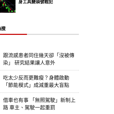
熱搜
跟流感患者同住幾天卻「沒被傳
染」 研究結果讓人意外
吃太少反而更難瘦？身體啟動
「節能模式」成減重最大盲點
借車也有事 「無照駕駛」新制上
路 車主、駕駛一起重罰