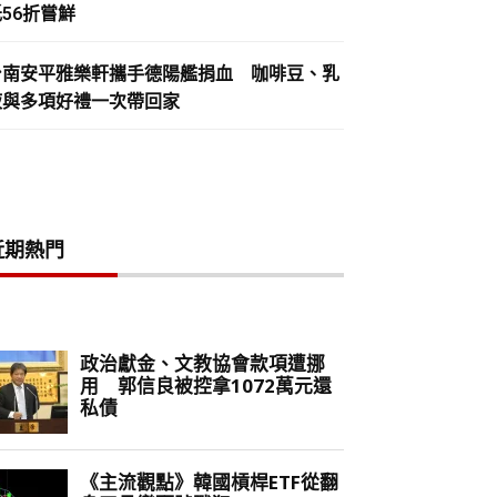
56折嘗鮮
台南安平雅樂軒攜手德陽艦捐血 咖啡豆、乳
液與多項好禮一次帶回家
近期熱門