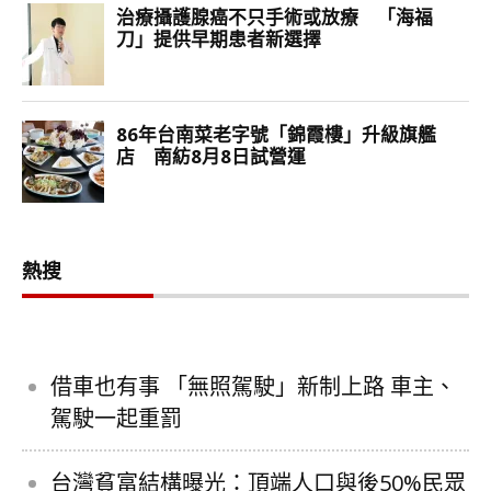
熱搜
借車也有事 「無照駕駛」新制上路 車主、
駕駛一起重罰
台灣貧富結構曝光：頂端人口與後50%民眾