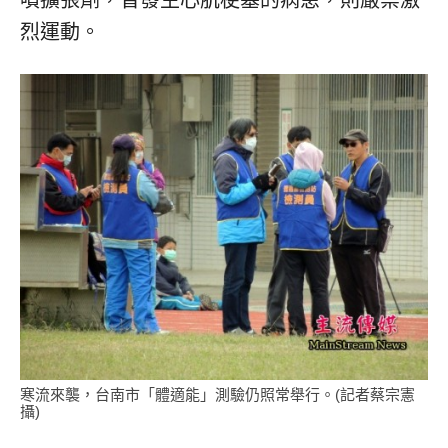
噴擴張劑，曾發生心肌梗塞的病患，則嚴禁激
烈運動。
寒流來襲，台南市「體適能」測驗仍照常舉行。(記者蔡宗憲
攝)