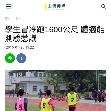
主
流
首頁
台南
學生冒冷跑1600公尺 體適能
傳
測驗惹議
媒
2016-01-25 19:22