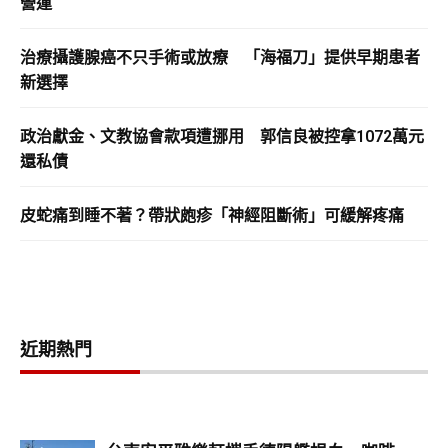
營運
治療攝護腺癌不只手術或放療 「海福刀」提供早期患者
新選擇
政治獻金、文教協會款項遭挪用 郭信良被控拿1072萬元
還私債
皮蛇痛到睡不著？帶狀皰疹「神經阻斷術」可緩解疼痛
近期熱門