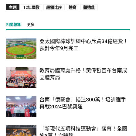
主題
12年國教
超額比序
體育
體適能
相關報導
更多
亞太國際棒球訓練中心斥資34億經費！
預計今年9月完工
教育局體育處升格！黃偉哲宣布台南成
立體育局
台南「億載會」挹注300萬！培訓選手
再戰2024巴黎奧運
「新現代五項科技運動會」落幕！全國
逾3萬人次體驗