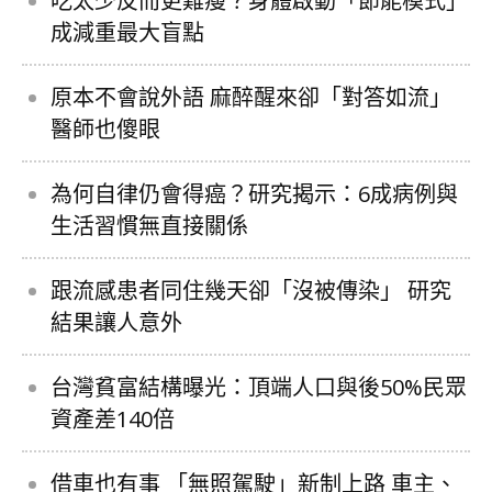
吃太少反而更難瘦？身體啟動「節能模式」
成減重最大盲點
原本不會說外語 麻醉醒來卻「對答如流」
醫師也傻眼
為何自律仍會得癌？研究揭示：6成病例與
生活習慣無直接關係
跟流感患者同住幾天卻「沒被傳染」 研究
結果讓人意外
台灣貧富結構曝光：頂端人口與後50%民眾
資產差140倍
借車也有事 「無照駕駛」新制上路 車主、