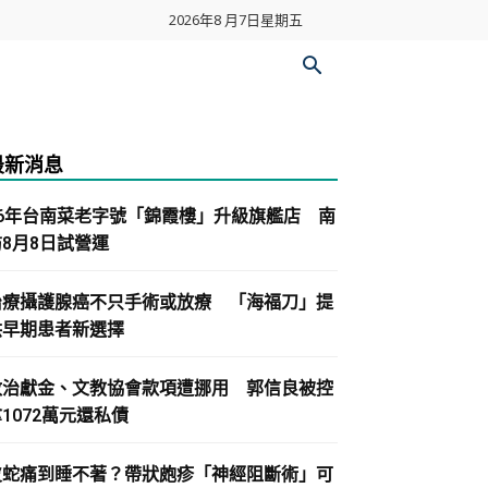
2026年8 月7日星期五
最新消息
86年台南菜老字號「錦霞樓」升級旗艦店 南
紡8月8日試營運
治療攝護腺癌不只手術或放療 「海福刀」提
供早期患者新選擇
政治獻金、文教協會款項遭挪用 郭信良被控
1072萬元還私債
皮蛇痛到睡不著？帶狀皰疹「神經阻斷術」可