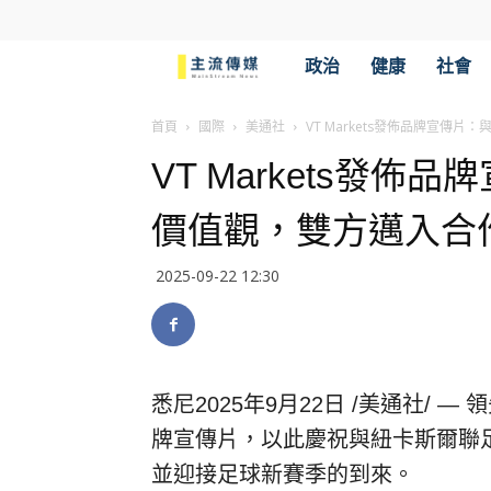
主
政治
健康
社會
流
首頁
國際
美通社
VT Markets發佈品牌宣傳
VT Markets發佈
傳
價值觀，雙方邁入合
媒
2025-09-22 12:30
悉尼
2025年9月22日
/美通社/ —
牌宣傳片，以此慶祝與紐卡斯爾聯足
並迎接足球新賽季的到來。