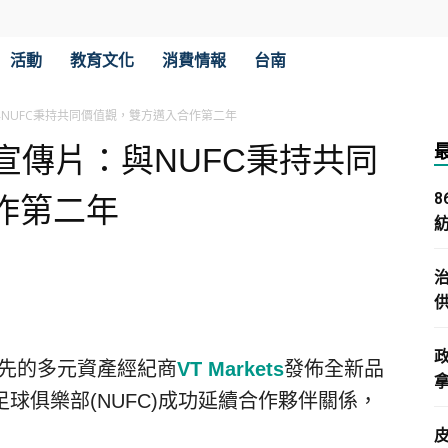
活動
教育文化
消費情報
台南
片：與NUFC秉持共同價值觀，雙方邁入合作第二年
品牌宣傳片：與NUFC秉持共同
作第二年
 領先的多元資產經紀商
VT Markets
發佈全新品
拿
球俱樂部(NUFC)成功延續合作夥伴關係，