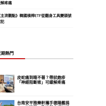
緩解疼痛
《主流觀點》韓國槓桿ETF從翻身工具變頭號
戰犯
近期熱門