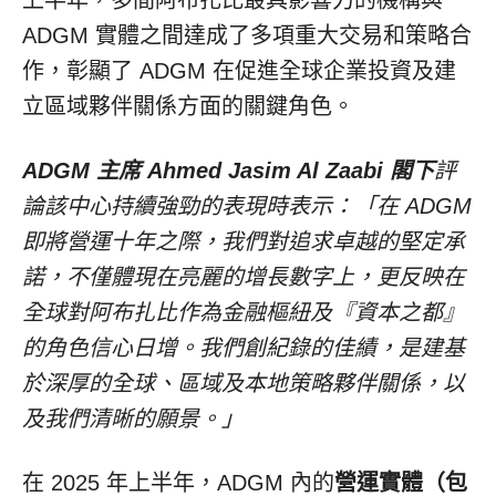
上半年，多間阿布扎比最具影響力的機構與
ADGM 實體之間達成了多項重大交易和策略合
作，彰顯了 ADGM 在促進全球企業投資及建
立區域夥伴關係方面的關鍵角色。
ADGM 主席
Ahmed Jasim Al Zaabi
閣下
評
論該中心持續強勁的表現時表示：「在 ADGM
即將營運十年之際，我們對追求卓越的堅定承
諾，不僅體現在亮麗的增長數字上，更反映在
全球對阿布扎比作為金融樞紐及『資本之都』
的角色信心日增。我們創紀錄的佳績，是建基
於深厚的全球、區域及本地策略夥伴關係，以
及我們清晰的願景。」
在 2025 年上半年，ADGM 內的
營運實體（包