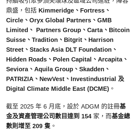
持續吸引眾多頂尖環球及區域公司進駐，陣容
鼎盛，包括
Kimmeridge、Fortress、
Circle、Oryx Global Partners、GMB
Limited、
Partners Group、Carta、Bitcoin
Suisse、Tradition、Bitgrit、Harrison
Street、Stacks Asia DLT Foundation、
Hidden Roads、Polen Capital、Arcapita、
Seviora、Aquila Group、Skadden、
PATRIZIA、NewVest、Investindustrial 及
Digital Climate Middle East (DCME)
。
截至 2025 年 6 月底，設於 ADGM 的註冊
基
金及資產管理公司數目達到 154
家，而
基金總
數則增至 209 隻
。