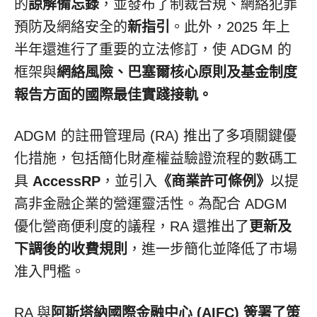
的
諒解備忘錄
，並發布了制裁合規、網絡犯罪
預防及網絡安全的
新指引
。此外，2025 年上
半年還進行了重要的立法修訂，使 ADGM 的
框架與
網絡風險、巴塞爾核心原則及基金制度
報告方面的國際最佳實踐接軌。
ADGM 的註冊管理局 (RA) 推出了多項關鍵優
化措施，包括簡化財產權益驗證流程的數碼工
具
AccessRP
，並引入
《商業許可條例》
以提
高非金融企業的營運靈活性。為配合 ADGM
優化營商便利度的議程，RA 還推出了
更新及
下調後的收費規則
，進一步簡化並降低了市場
准入門檻。
RA 與
阿斯塔納國際金融中心 (AIFC) 簽署了策