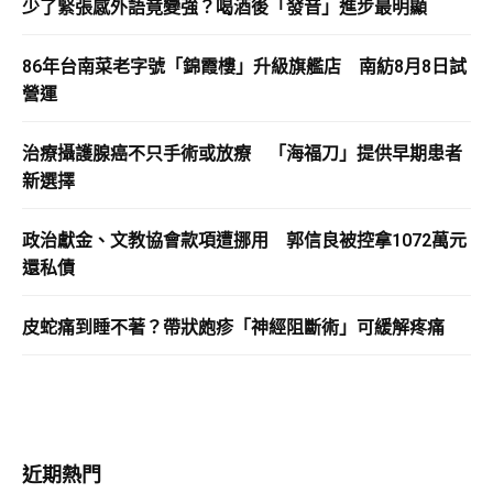
少了緊張感外語竟變強？喝酒後「發音」進步最明顯
86年台南菜老字號「錦霞樓」升級旗艦店 南紡8月8日試
營運
治療攝護腺癌不只手術或放療 「海福刀」提供早期患者
新選擇
政治獻金、文教協會款項遭挪用 郭信良被控拿1072萬元
還私債
皮蛇痛到睡不著？帶狀皰疹「神經阻斷術」可緩解疼痛
近期熱門