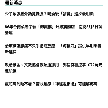
最新消息
少了緊張感外語竟變強？喝酒後「發音」進步最明顯
86年台南菜老字號「錦霞樓」升級旗艦店 南紡8月8日試
營運
治療攝護腺癌不只手術或放療 「海福刀」提供早期患者
新選擇
政治獻金、文教協會款項遭挪用 郭信良被控拿1072萬元
還私債
皮蛇痛到睡不著？帶狀皰疹「神經阻斷術」可緩解疼痛