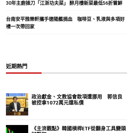
30年主廚操刀「江浙功夫菜」 醉月樓新菜最低56折嘗鮮
台南安平雅樂軒攜手德陽艦捐血 咖啡豆、乳液與多項好
禮一次帶回家
近期熱門