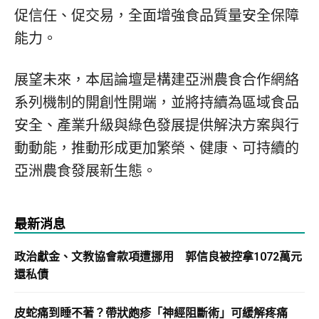
促信任、促交易，全面增強食品質量安全保障
能力。
展望未來，本屆論壇是構建亞洲農食合作網絡
系列機制的開創性開端，並將持續為區域食品
安全、產業升級與綠色發展提供解決方案與行
動動能，推動形成更加繁榮、健康、可持續的
亞洲農食發展新生態。
最新消息
政治獻金、文教協會款項遭挪用 郭信良被控拿1072萬元
還私債
皮蛇痛到睡不著？帶狀皰疹「神經阻斷術」可緩解疼痛