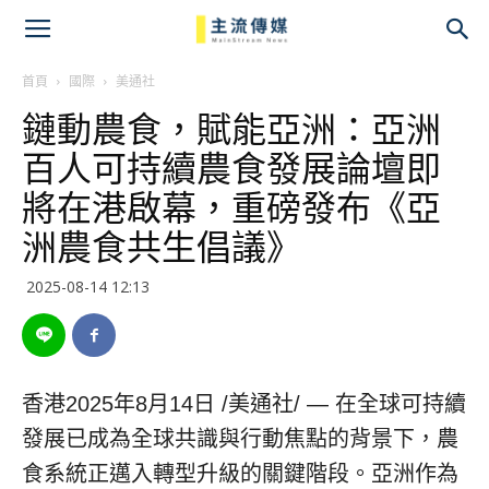
主
流
首頁
國際
美通社
鏈動農食，賦能亞洲：亞洲
傳
百人可持續農食發展論壇即
媒
將在港啟幕，重磅發布《亞
洲農食共生倡議》
2025-08-14 12:13
香港
2025年8月14日
/美通社/ — 在全球可持續
發展已成為全球共識與行動焦點的背景下，農
食系統正邁入轉型升級的關鍵階段。亞洲作為