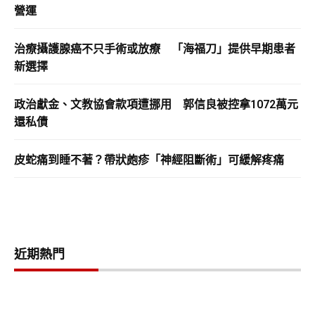
營運
治療攝護腺癌不只手術或放療 「海福刀」提供早期患者
新選擇
政治獻金、文教協會款項遭挪用 郭信良被控拿1072萬元
還私債
皮蛇痛到睡不著？帶狀皰疹「神經阻斷術」可緩解疼痛
近期熱門