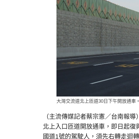
大灣交流道北上匝道30日下午開放通車。
（主流傳媒記者蔡宗憲／台南報導
北上入口匝道開放通車，即日起復
國道1號的駕駛人，須先右轉走迴