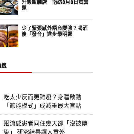
熱搜
吃太少反而更難瘦？身體啟動
「節能模式」成減重最大盲點
跟流感患者同住幾天卻「沒被傳
染」 研究結果讓人意外