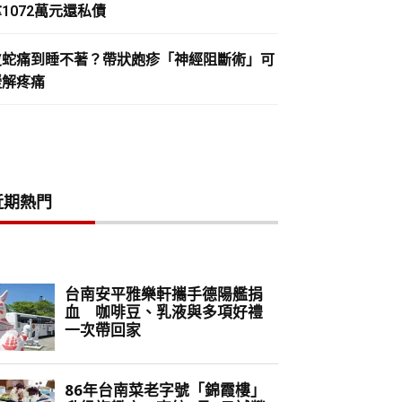
1072萬元還私債
皮蛇痛到睡不著？帶狀皰疹「神經阻斷術」可
緩解疼痛
近期熱門