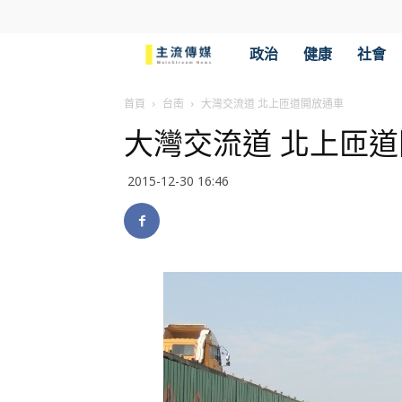
主
政治
健康
社會
流
首頁
台南
大灣交流道 北上匝道開放通車
大灣交流道 北上匝
傳
2015-12-30 16:46
媒