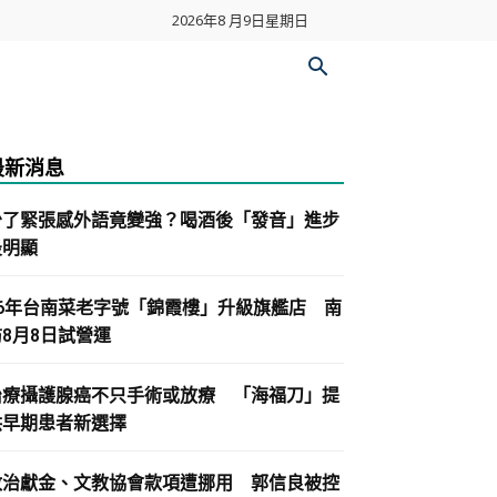
2026年8 月9日星期日
最新消息
少了緊張感外語竟變強？喝酒後「發音」進步
最明顯
86年台南菜老字號「錦霞樓」升級旗艦店 南
紡8月8日試營運
治療攝護腺癌不只手術或放療 「海福刀」提
供早期患者新選擇
政治獻金、文教協會款項遭挪用 郭信良被控