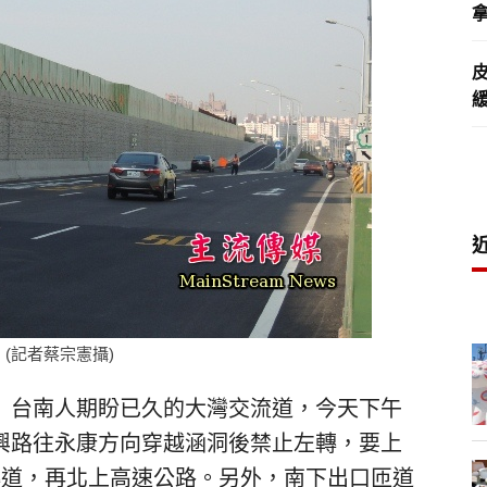
拿
(記者蔡宗憲攝)
）台南人期盼已久的大灣交流道，今天下午
興路往永康方向穿越涵洞後禁止左轉，要上
轉道，再北上高速公路。另外，南下出口匝道