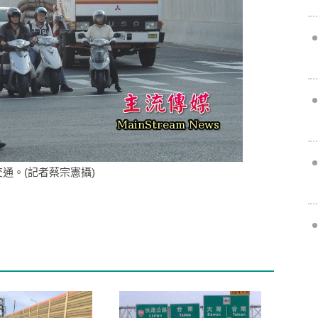
通。(記者蔡宗憲攝)