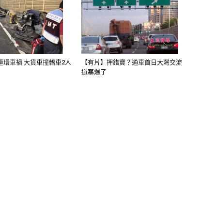
連環車禍 大貨車撞轎車2人
【有片】押錯寶？通車首日大灣交流
道塞爆了