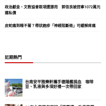
政治獻金、文教協會款項遭挪用 郭信良被控拿1072萬元
還私債
皮蛇痛到睡不著？帶狀皰疹「神經阻斷術」可緩解疼痛
近期熱門