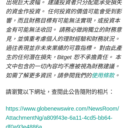
出現巨大波幅。 建議投資者只分配能承受損失
的資金作投資。 任何投資的價值可能會受到影
響，而且財務目標有可能無法實現，或投資本
金有可能無法收回。 請務必徵詢獨立的財務意
見，並慎重考慮個人的理財經驗和財務狀況。
過往表現並非未來業績的可靠指標。 對由此產
生的任何潛在損失，Bitget 恕不承擔責任。 本
文中包含的一切內容均不應被視為財務建議。
如需了解更多資訊，請參閱我們的
使用條款
。
請瀏覽以下網址，查閱此公告隨附的相片：
https://www.globenewswire.com/NewsRoom/
AttachmentNg/a809f43e-6a11-4cd5-bb64-
df0a93e4886a