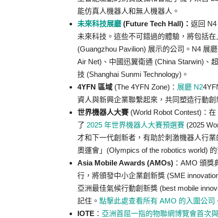
能仿真人機器人和無人機器人。
未來科技展廳
(Future Tech Hall)：
返回 N
未來科技。這些不可錯過的體驗，將包括在上海浦東館 (
(Guangzhou Pavilion) 展示的公司。N
Air Net)、中國迅翼衛通 (China Starwin)、超
技 (Shanghai Sunmi Technology)。
4YFN 區域
(The 4YFN Zone)：
展廳 N2
4Y
資人與新興企業聯繫起來，共同塑造行動創
世界機器人大賽
(World Robot Conte
了
2025 年世界機器人大賽預選賽
(2025 W
才和下一代創新者，有助於刺激機器人行業的
奧運會」(Olympics of the robotics worl
Asia Mobile Awards (AMOs)
：AMO 頒獎典禮
行，將頒發中小企業創新獎 (SME innovation)、
亞洲最佳氣候行動創新獎 (best mobile innovation f
記住。
點擊此處查看所有 AMO 的入圍公司
IOTE
：
亞洲首屈一指的物聯網博覽會首次與 