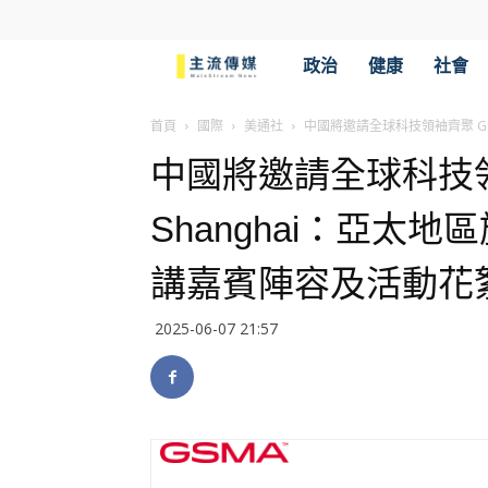
主
政治
健康
社會
流
首頁
國際
美通社
中國將邀請全球科技領袖齊聚 GS
中國將邀請全球科技領袖
傳
Shanghai：亞太
媒
講嘉賓陣容及活動花
2025-06-07 21:57