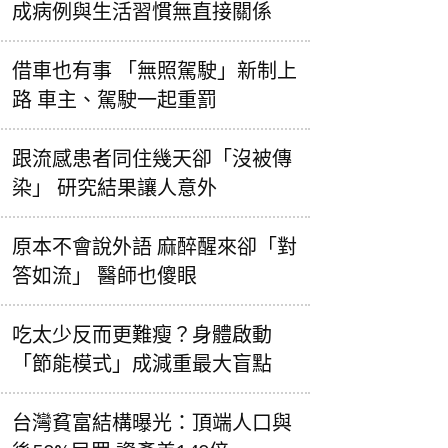
成病例與生活習慣無直接關係
借車也有事 「無照駕駛」新制上
路 車主、駕駛一起重罰
跟流感患者同住幾天卻「沒被傳
染」 研究結果讓人意外
原本不會說外語 麻醉醒來卻「對
答如流」 醫師也傻眼
吃太少反而更難瘦？身體啟動
「節能模式」成減重最大盲點
台灣貧富結構曝光：頂端人口與