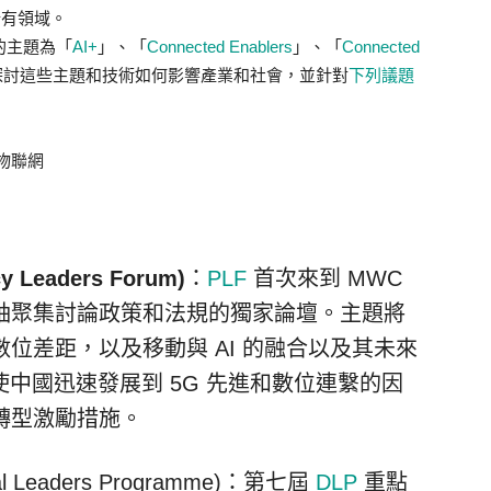
所有領域。
會議的主題為「
AI+
」、「
Connected Enablers
」、「
Connected
探討這些主題和技術如何影響產業和社會，並針對
下列議題
、物聯網
Leaders Forum)
：
PLF
首次來到 MWC
袖聚集討論政策和法規的獨家論壇。主題將
位差距，以及移動與 AI 的融合以及其未來
使中國迅速發展到 5G 先進和數位連繫的因
轉型激勵措施。
tal Leaders Programme)：第七屆
DLP
重點