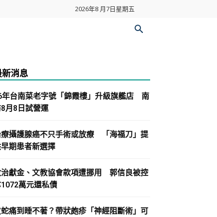
2026年8 月7日星期五
最新消息
86年台南菜老字號「錦霞樓」升級旗艦店 南
紡8月8日試營運
治療攝護腺癌不只手術或放療 「海福刀」提
供早期患者新選擇
政治獻金、文教協會款項遭挪用 郭信良被控
1072萬元還私債
皮蛇痛到睡不著？帶狀皰疹「神經阻斷術」可