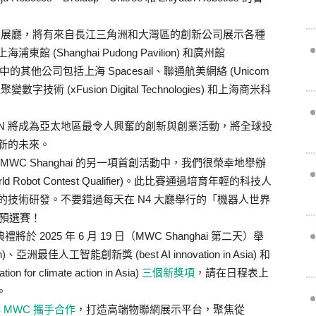
4 展廳，將有來自長江三角洲和大灣區的創新公司展示各種
Shanghai Pudong Pavilion) 和廣州館
4 展廳中的其他公司包括上海 Spacesail、聯通航美網絡 (Unicom
聚變數字技術 (xFusion Digital Technologies) 和上海商米科
FN 將成為亞太地區最令人興奮的創新與創業活動，將全球投
新的未來。
st)：在 MWC Shanghai 的另一項首創活動中，我們很榮幸地舉辦
orld Robot Contest Qualifier)。此比賽通過培育年輕的科技人
技術研發。不要錯過每天在 N4 大廳舉行的「機器人世界
d) 的預選賽！
將於 2025 年 6 月 19 日（MWC Shanghai 第二天）舉
亞洲最佳人工智能創新獎 (best AI innovation in Asia) 和
or climate action in Asia)
三個新獎項
，請在日程表上
。
MWC 攜手合作
，打造高端物聯網展示平台，聚焦從