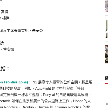
事，高博
長，楊傑
omobile) 主席兼黨書記，朱華榮
瑞克
總裁，葉安娜
包括：
 Frontier Zone)：
N2 展廳令人振奮的全新空間，將呈現
的發展。例如，AutoFlight 的空中計程車「升龍
固定翼飛機一樣水平巡航；Pony ai 的自動駕駛逼真模擬，
otaxis 如何在北京和廣州的公共道路上工作；Honor 的人
cs、Droidup、Unitree 和 Zhiyuan Robotics 的智