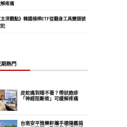
緩解疼痛
《主流觀點》韓國槓桿ETF從翻身工具變頭號
戰犯
近期熱門