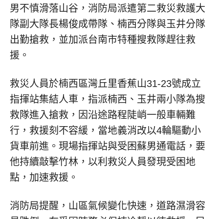
男不慎滑落山谷，消防局派遣第二救災救護大
隊副大隊長楊俊成帶隊、楠西分隊與玉井分隊
出勤搶救，並加派台南市特種搜救隊趕往救
援。
救災人員於楠西區灣丘里香蕉山31-23號成立
指揮站集結人車，指派楠西、玉井兩小隊為搜
救隊進入搶救，因沿途路程陡峭一般車輛難
行，救援刻不容緩，當地義消改以4輪驅動小
貨車前進。現場指揮站與受困蘇男通電話，要
他持續敲擊竹林，以利救災人員發現受困地
點，加速救援。
消防局提醒，山區氣候變化快速，道路濕滑容