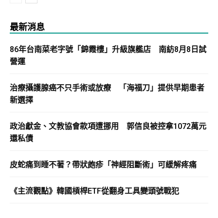
最新消息
86年台南菜老字號「錦霞樓」升級旗艦店 南紡8月8日試
營運
治療攝護腺癌不只手術或放療 「海福刀」提供早期患者
新選擇
政治獻金、文教協會款項遭挪用 郭信良被控拿1072萬元
還私債
皮蛇痛到睡不著？帶狀皰疹「神經阻斷術」可緩解疼痛
《主流觀點》韓國槓桿ETF從翻身工具變頭號戰犯