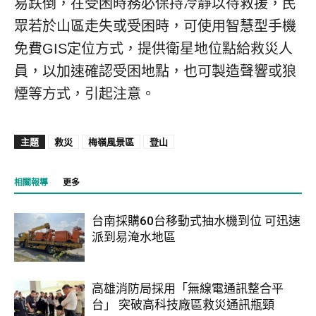
易跌倒，在受困時務必保持冷靜以待救援，民
眾若於山區走失或受困時，可使用智慧型手機
免費GIS定位方式，提供衛星地位點給救災人
員，以加速確認受困地點，也可製造聲響或狼
煙等方式，引起注意。
主題
救災
梅嶺風景區
登山
相關報導
更多
台南採購60台移動式抽水機到位 可迅速
派到易淹水地區
高雄消防局採用「無線電通訊整合平
台」 突破高科技廠區救災通訊瓶頸