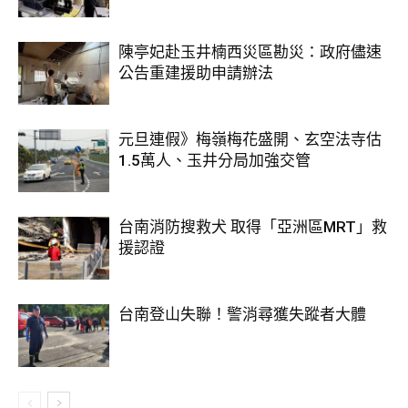
陳亭妃赴玉井楠西災區勘災：政府儘速
公告重建援助申請辦法
元旦連假》梅嶺梅花盛開、玄空法寺估
1.5萬人、玉井分局加強交管
台南消防搜救犬 取得「亞洲區MRT」救
援認證
台南登山失聯！警消尋獲失蹤者大體