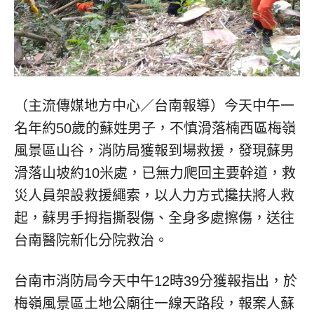
（主流傳媒地方中心／台南報導）今天中午一
名年約50歲的蘇姓男子，不慎滑落楠西區梅嶺
風景區山谷，消防局獲報到場救援，發現蘇男
滑落山坡約10米處，已無力爬回主要幹道，救
災人員架設救援繩索，以人力方式攙扶將人救
起，蘇男手拇指撕裂傷、全身多處擦傷，送往
台南醫院新化分院救治。
台南市消防局今天中午12時39分獲報指出，於
梅嶺風景區土地公廟往一線天路段，報案人蘇