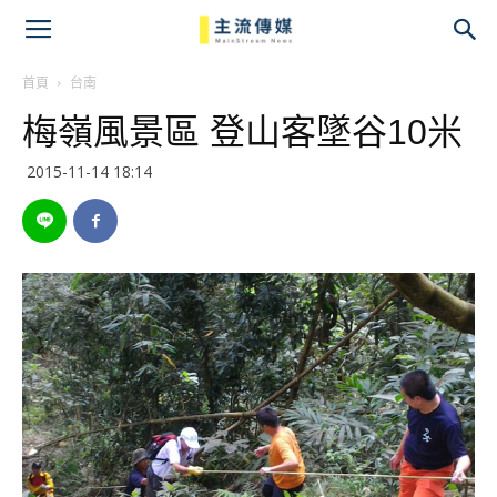
主
流
首頁
台南
梅嶺風景區 登山客墜谷10米
傳
2015-11-14 18:14
媒