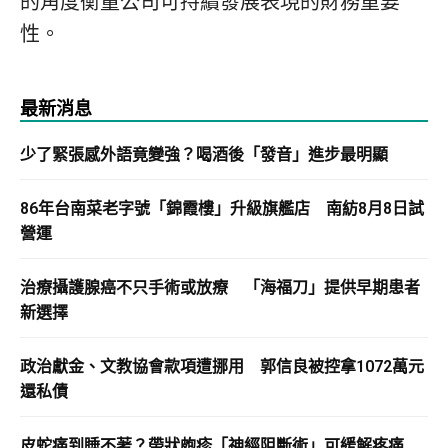
的角度衡量公司可持續發展表現的財務重要
性。
最新消息
少了緊張感外語竟變強？喝酒後「發音」進步最明顯
86年台南菜老字號「錦霞樓」升級旗艦店 南紡8月8日試
營運
治療攝護腺癌不只手術或放療 「海福刀」提供早期患者
新選擇
政治獻金、文教協會款項遭挪用 郭信良被控拿1072萬元
還私債
皮蛇痛到睡不著？帶狀皰疹「神經阻斷術」可緩解疼痛