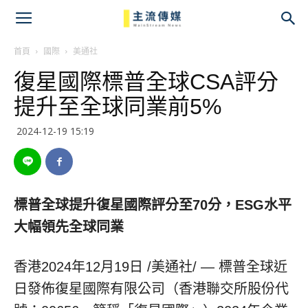
主
流
首頁
國際
美通社
復星國際標普全球CSA評分
傳
提升至全球同業前5%
媒
2024-12-19 15:19
標普全球提升復星國際評分至
70
分，
ESG
水平
大幅領先全球同業
香港
2024年12月19日
/美通社/ — 標普全球近
日發佈復星國際有限公司（香港聯交所股份代