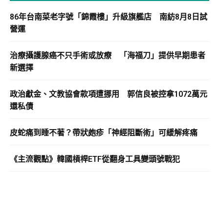
86年台南菜老字號「錦霞樓」升級旗艦店 南紡8月8日試
營運
治療攝護腺癌不只手術或放療 「海福刀」提供早期患者
新選擇
政治獻金、文教協會款項遭挪用 郭信良被控拿1072萬元
還私債
皮蛇痛到睡不著？帶狀皰疹「神經阻斷術」可緩解疼痛
《主流觀點》韓國槓桿ETF從翻身工具變頭號戰犯