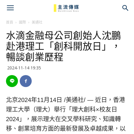
主
流
首頁
國際
美通社
水滴金融母公司創始人沈鵬
傳
赴港理工「創科開放日」，
媒
暢談創業歷程
2024-11-14 19:35
北京
2024年11月14日
/美通社/ — 近日，香港
理工大學（理大）舉行
「
理大創科×校友日
2024
」
，展示理大在交叉學科研究、知識轉
移、創業培育方面的最新發展及卓越成果，以