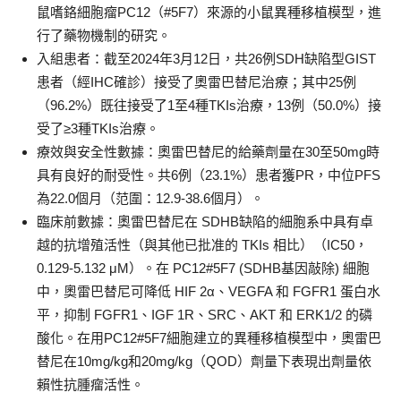
鼠嗜鉻細胞瘤PC12（#5F7）來源的小鼠異種移植模型，進
行了藥物機制的研究。
入組患者：截至2024年3月12日，共26例SDH缺陷型GIST
患者（經IHC確診）接受了奧雷巴替尼治療；其中25例
（96.2%）既往接受了1至4種TKIs治療，13例（50.0%）接
受了≥3種TKIs治療。
療效與安全性數據
：奧雷巴替尼的給藥劑量在30至50mg時
具有良好的耐受性。共6例（23.1%）患者獲PR，中位PFS
為22.0個月（范圍：12.9-38.6個月）。
臨床前數據
：奧雷巴替尼在 SDHB缺陷的細胞系中具有卓
越的抗增殖活性（與其他已批准的 TKIs 相比）（IC50，
0.129-5.132 μM）。在 PC12#5F7 (SDHB基因敲除) 細胞
中，奧雷巴替尼可降低 HIF 2α、VEGFA 和 FGFR1 蛋白水
平，抑制 FGFR1、IGF 1R、SRC、AKT 和 ERK1/2 的磷
酸化。在用PC12#5F7細胞建立的異種移植模型中，奧雷巴
替尼在10mg/kg和20mg/kg（QOD）劑量下表現出劑量依
賴性抗腫瘤活性。