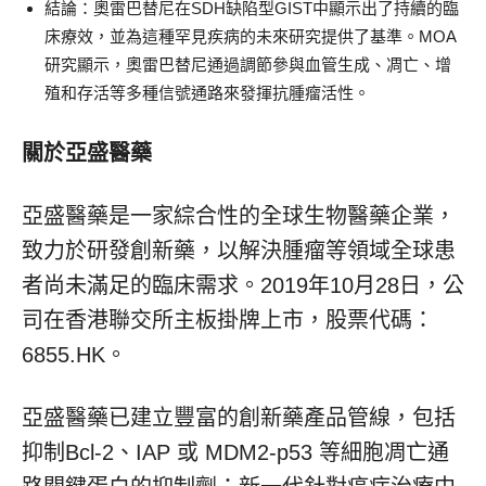
結論
：奧雷巴替尼在SDH缺陷型GIST中顯示出了持續的臨
床療效，並為這種罕見疾病的未來研究提供了基準。MOA
研究顯示，奧雷巴替尼通過調節參與血管生成、凋亡、增
殖和存活等多種信號通路來發揮抗腫瘤活性。
關於亞盛醫藥
亞盛醫藥是一家綜合性的全球生物醫藥企業，
致力於研發創新藥，以解決腫瘤等領域全球患
者尚未滿足的臨床需求。2019年10月28日，公
司在香港聯交所主板掛牌上市，股票代碼：
6855.HK。
亞盛醫藥已建立豐富的創新藥產品管線，包括
抑制Bcl-2、IAP 或 MDM2-p53 等細胞凋亡通