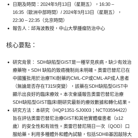
日期及時間：2024年9月13日（星期五），16:30 –
16:35（歐洲中部時間）/ 2024年9月13日（星期五），
22:30 – 22:35（北京時間）
報告人：邱海波教授，中山大學腫瘤防治中心
核心要點：
研究背景
： SDH缺陷型GIST是一種罕見疾病，缺少有效治
療藥物。SDH 缺陷的致癌機制尚未明確。奧雷巴替尼已在
中國獲批用於治療TKI耐藥的CML-CP或CML-AP成人患者
（無論是否存在T315I突變），該藥在SDH缺陷型GIST中
顯示出良好的臨床療效。本次會議報告奧雷巴替尼治療
SDH缺陷型GIST臨床I期研究最新的療效數據和轉化結果。
研究方法
：本研究（HQP1351-SJ0003；NCT03594422）
旨在評估奧雷巴替尼治療GIST和其他實體瘤患者（≥12
歲）的安全性和有效性。奧雷巴替尼隔日一次（QOD）口
服給藥。利用多種體外和體內試驗，包括SDHB基因敲除大