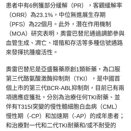
患者中有6例獲部分緩解（PR），客觀緩解率
（ORR）為23.1%，中位無進展生存期
（PFS）為22個月。此外，潛在作用機制
（MOA）研究表明，奧雷巴替尼通過調節參與
血管生成、凋亡、增殖和存活等多種信號通路
來發揮抗腫瘤活性。
奧雷巴替尼是亞盛醫藥原創1類新藥，為口服
第三代酪氨酸激酶抑制劑（TKI），是中國首
個上市的第三代BCR-ABL抑制劑，目前已有兩
項適應症獲批，分別為治療任何TKI耐藥、並
伴有T315I突變的慢性髓細胞白血病（CML）
慢性期（-CP）和加速期（-AP）的成年患者；
和治療對一代和二代TKI耐藥和/或不耐受的