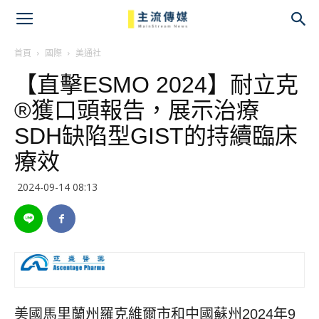
主
流
首頁
國際
美通社
【直擊ESMO 2024】耐立克
傳
®獲口頭報告，展示治療
媒
SDH缺陷型GIST的持續臨床
療效
2024-09-14 08:13
美國馬里蘭州羅克維爾市和中國蘇州
2024年9