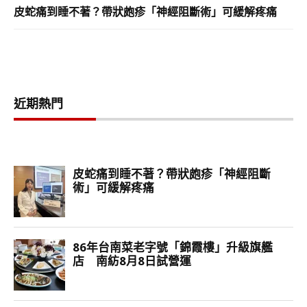
皮蛇痛到睡不著？帶狀皰疹「神經阻斷術」可緩解疼痛
近期熱門