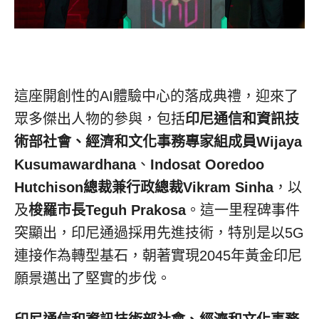
這座開創性的AI體驗中心的落成典禮，迎來了
眾多傑出人物的參與，包括
印尼通信和資訊技
術部社會、經濟和文化事務專家組成員
Wijaya
Kusumawardhana
、
Indosat Ooredoo
Hutchison總裁兼行政總裁Vikram Sinha
，以
及
梭羅市長
Teguh Prakosa
。這一里程碑事件
突顯出，印尼通過採用先進技術，特別是以5G
連接作為轉型基石，朝著實現2045年黃金印尼
願景邁出了堅實的步伐。