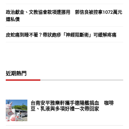
政治獻金、文教協會款項遭挪用 郭信良被控拿1072萬元
還私債
皮蛇痛到睡不著？帶狀皰疹「神經阻斷術」可緩解疼痛
近期熱門