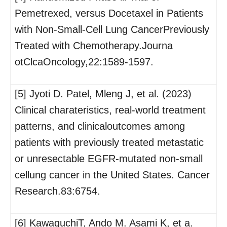
Pemetrexed, versus Docetaxel in Patients
with Non-Small-Cell Lung CancerPreviously
Treated with Chemotherapy.Journa
otClcaOncology,22:1589-1597.
[5] Jyoti D. Patel, Mleng J, et al. (2023)
Clinical charateristics, real-world treatment
patterns, and clinicaloutcomes among
patients with previously treated metastatic
or unresectable EGFR-mutated non-small
cellung cancer in the United States. Cancer
Research.83:6754.
[6] KawaguchiT, Ando M. Asami K, et a.