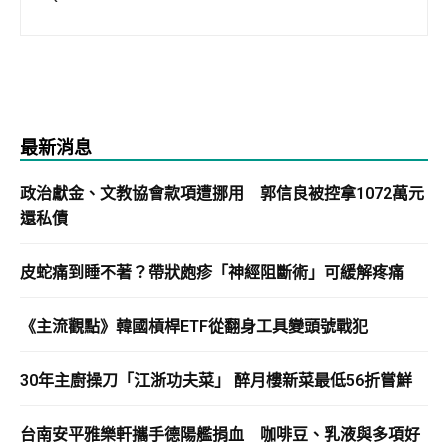
最新消息
政治獻金、文教協會款項遭挪用 郭信良被控拿1072萬元
還私債
皮蛇痛到睡不著？帶狀皰疹「神經阻斷術」可緩解疼痛
《主流觀點》韓國槓桿ETF從翻身工具變頭號戰犯
30年主廚操刀「江浙功夫菜」 醉月樓新菜最低56折嘗鮮
台南安平雅樂軒攜手德陽艦捐血 咖啡豆、乳液與多項好