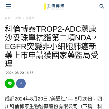
主
流
首頁
國際
美通社
科倫博泰TROP2-ADC蘆康
傳
沙妥珠單抗獲第二項NDA，
媒
EGFR突變非小細胞肺癌新
藥上市申請獲國家藥監局受
理
2024-08-20 16:53
成都
2024年8月20日
/美通社/ — 8月20日，四
川科倫博泰生物醫藥股份有限公司（下稱
「
科