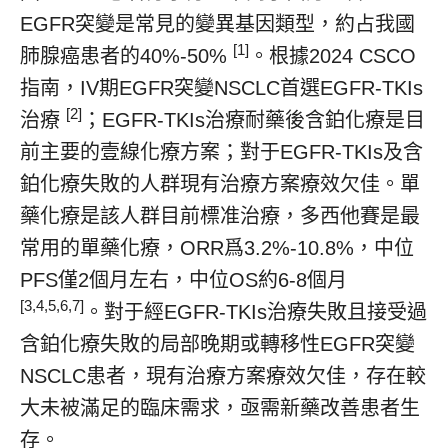
EGFR突變是常見的變異基因類型，約占我國
[1]
肺腺癌患者的40%-50%
。根據2024 CSCO
指南，IV期EGFR突變NSCLC首選EGFR-TKIs
[2]
治療
；EGFR-TKIs治療耐藥後含鉑化療是目
前主要的壹線化療方案；對于EGFR-TKIs及含
鉑化療失敗的人群現有治療方案療效欠佳。單
藥化療是該人群目前標准治療，多西他賽是最
常用的單藥化療，ORR爲3.2%-10.8%，中位
PFS僅2個月左右，中位OS約6-8個月
[3,4,5,6,7]
。對于經EGFR-TKIs治療失敗且接受過
含鉑化療失敗的局部晚期或轉移性EGFR突變
NSCLC患者，現有治療方案療效欠佳，存在較
大未被滿足的臨床需求，亟需新藥改善患者生
存。