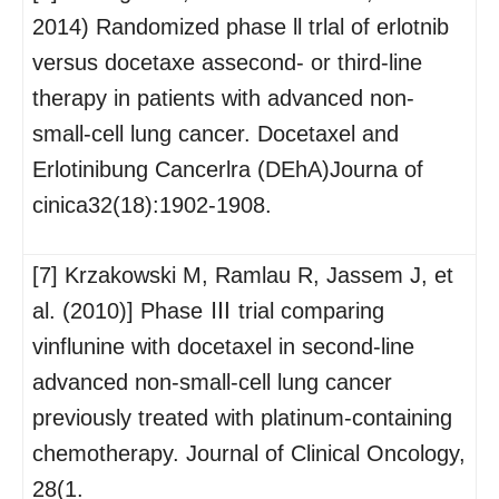
2014) Randomized phase ll trlal of erlotnib
versus docetaxe assecond- or third-line
therapy in patients with advanced non-
small-cell lung cancer. Docetaxel and
Erlotinibung Cancerlra (DEhA)Journa of
cinica32(18):1902-1908.
[7] Krzakowski M, Ramlau R, Jassem J, et
al. (2010)] Phase Ⅲ trial comparing
vinflunine with docetaxel in second-line
advanced non-small-cell lung cancer
previously treated with platinum-containing
chemotherapy. Journal of Clinical Oncology,
28(1.