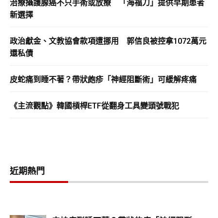
治療攝護腺癌不只手術或放療 「海福刀」提供早期患者
新選擇
政治獻金、文教協會款項遭挪用 郭信良被控拿1072萬元
還私債
皮蛇痛到睡不著？帶狀皰疹「神經阻斷術」可緩解疼痛
《主流觀點》韓國槓桿ETF從翻身工具變頭號戰犯
近期熱門