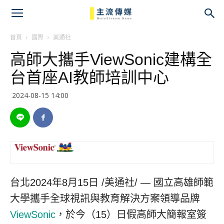
主
流
首頁
國際
美通社
高師大攜手ViewSonic建構全
傳
台首座AI教師培訓中心
媒
2024-08-15 14:00
台北
2024年8月15日
/美通社/ — 國立高雄師範
大學攜手全球視訊與教育解決方案領導品牌
ViewSonic
，於今（15）日假高師大簡報室簽