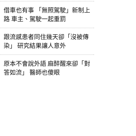
借車也有事 「無照駕駛」新制上
路 車主、駕駛一起重罰
跟流感患者同住幾天卻「沒被傳
染」 研究結果讓人意外
原本不會說外語 麻醉醒來卻「對
答如流」 醫師也傻眼