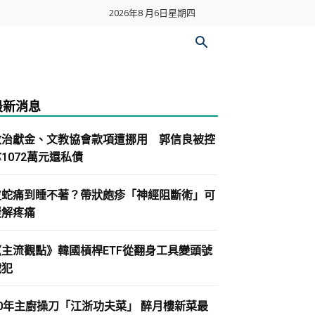
2026年8 月6日星期四
最新消息
政治獻金、文教協會款項遭挪用 郭信良被控
1072萬元還私債
皮蛇痛到睡不著？帶狀皰疹「神經阻斷術」可
緩解疼痛
《主流觀點》韓國槓桿ETF從翻身工具變頭號
戰犯
30年主廚操刀「江浙功夫菜」 醉月樓新菜最