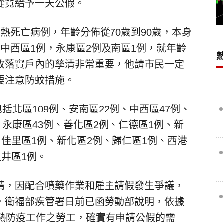
從寬給予一天公假。
熱死亡病例，年齡分佈從70歲到90歲，本身
中西區1例，永康區2例及南區1例，就年齡
故落實戶內的孳清非常重要，他請市民一定
要注意防蚊措施。
包括北區109例、安南區22例、中西區47例、
、永康區43例、善化區2例、仁德區1例、新
、佳里區1例、新化區2例、歸仁區1例、西港
玉井區1例。
情，因配合噴藥作業和雇主請假發生爭議，
，衛福部疾管署日前已函勞動部說明，依據
革熱防疫工作之勞工，確實有申請公假的需