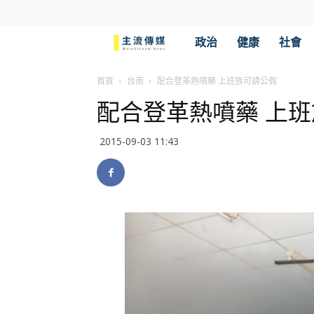
主
政治
健康
社會
流
首頁
台南
配合登革熱噴藥 上班族可請公假
配合登革熱噴藥 上
傳
2015-09-03 11:43
媒