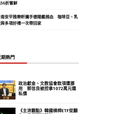
56折嘗鮮
台南安平雅樂軒攜手德陽艦捐血 咖啡豆、乳
液與多項好禮一次帶回家
近期熱門