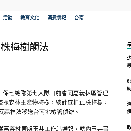
活動
教育文化
消費情報
台南
1株梅樹觸法
）保七總隊第七大隊日前會同嘉義林區管理
盜採森林主產物梅樹，總計查扣11株梅樹，
違反森林法移送台南地檢署偵辦。
接獲嘉義林管處玉井工作站通報，轄內玉井事