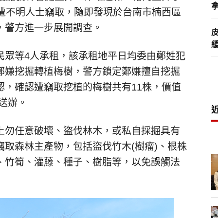
拿
樹遭不明人士竊取，隨即發現於台南市楠西區
，警方進一步展開調查。
民眾等4人承租，該承租地平日均委由鄭姓犯
鄭嫌挖掘轉植梅樹，警方鎖定鄭嫌擅自挖掘
認，確認遭竊取挖植的梅樹共有11株，價值
法送辦。
上勿任意破壞、盜伐林木，或私自採掘具有
取森林主產物，包括盜伐竹木(樹瘤)、根株
、竹筍、灌藤、種子、樹脂等，以免誤觸法