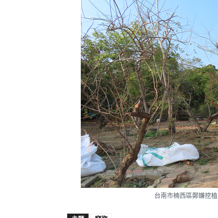
台南市楠西區鄭嫌挖植