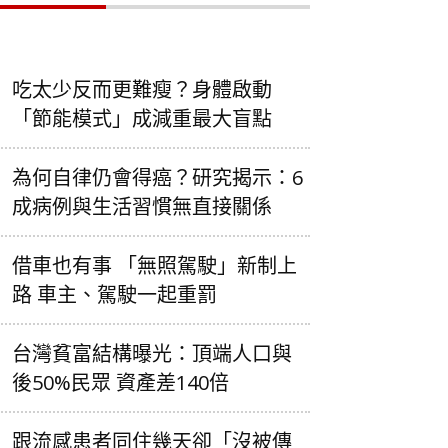
吃太少反而更難瘦？身體啟動
「節能模式」成減重最大盲點
為何自律仍會得癌？研究揭示：6
成病例與生活習慣無直接關係
借車也有事 「無照駕駛」新制上
路 車主、駕駛一起重罰
台灣貧富結構曝光：頂端人口與
後50%民眾 資產差140倍
跟流感患者同住幾天卻「沒被傳