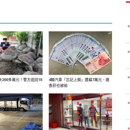
200多萬元！警方追回15
4輛汽車「忘記上鎖」遭竊7萬元、連
香菸也被偷