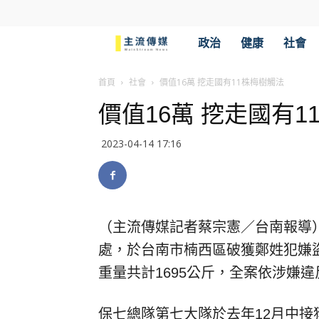
主
政治
健康
社會
流
首頁
社會
價值16萬 挖走國有11株梅樹觸法
價值16萬 挖走國有1
傳
2023-04-14 17:16
媒
（主流傳媒記者蔡宗憲／台南報導
處，於台南市楠西區破獲鄭姓犯嫌
重量共計1695公斤，全案依涉嫌
保七總隊第七大隊於去年12月中