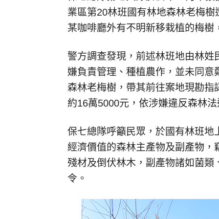
業區第20林班國有林地森林老梅
某咖啡廳外有不明新移栽植的梅樹
警方調查發現，前述林班地由林姓
嫌負責管理、種植農作，並未同意
森林老梅樹，帶其前往案地現勘指
約16萬5000元，依涉嫌違反森林
保七總隊呼籲民眾，於國有林班地
經濟價值的森林主產物及副產物，竊
殘材及倒伏林木，副產物諸如菌類
令。