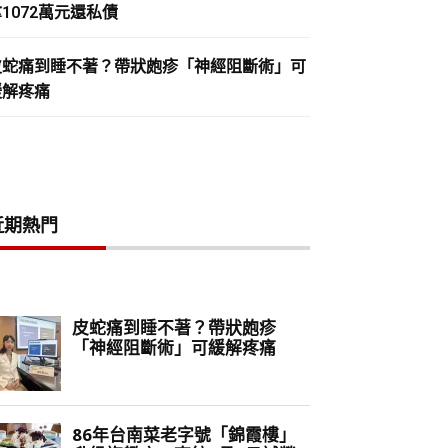
1072萬元還私債
皮蛇痛到睡不著？帶狀皰疹「神經阻斷術」可
緩解疼痛
近期熱門