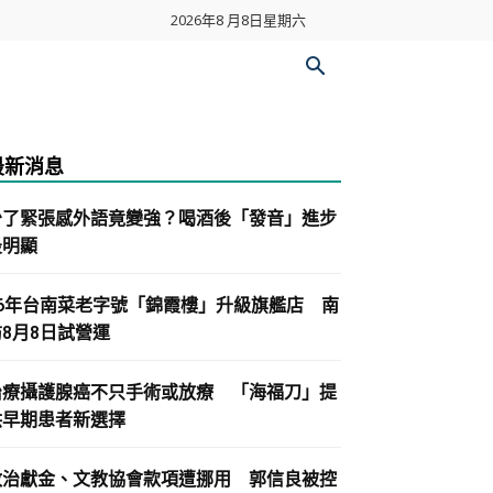
2026年8 月8日星期六
最新消息
少了緊張感外語竟變強？喝酒後「發音」進步
最明顯
86年台南菜老字號「錦霞樓」升級旗艦店 南
紡8月8日試營運
治療攝護腺癌不只手術或放療 「海福刀」提
供早期患者新選擇
政治獻金、文教協會款項遭挪用 郭信良被控