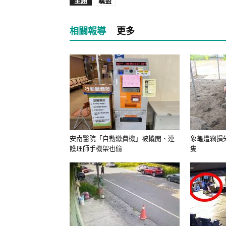
主題
竊盜
相關報導
更多
安南醫院「自動繳費機」被撬開、連
象龜遭竊損失
護理師手機架也偷
隻