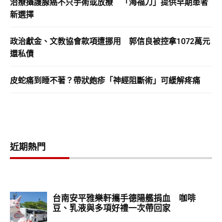
治療攝護腺癌不只手術或放療 「海福刀」提供早期患者
新選擇
政治獻金、文教協會款項遭挪用 郭信良被控拿1072萬元
還私債
皮蛇痛到睡不著？帶狀皰疹「神經阻斷術」可緩解疼痛
近期熱門