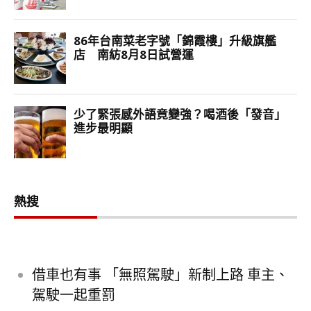
熱搜
借車也有事 「無照駕駛」新制上路 車主、
駕駛一起重罰