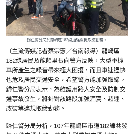
歸仁警分局於龍崎區182線加強重機取締勤務。
（主流傳媒記者蔡宗憲／台南報導）龍崎區
182線居民及龍船里長向警方反映，大型重機
車所產生之噪音帶來極大困擾，而且車速過快
也危及居民交通安全，希望警方能加強取締。
歸仁警分局表示，為維護用路人安全及防制交
通事故發生，將針對該路段加強酒駕、超速、
改裝等違規取締勤務。
歸仁警分局分析，107年龍崎區市道182線共發