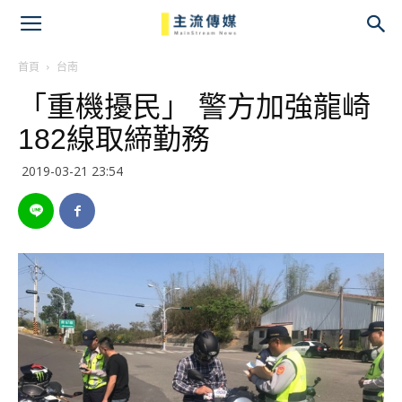
主
流
首頁
台南
「重機擾民」 警方加強龍崎
傳
182線取締勤務
媒
2019-03-21 23:54