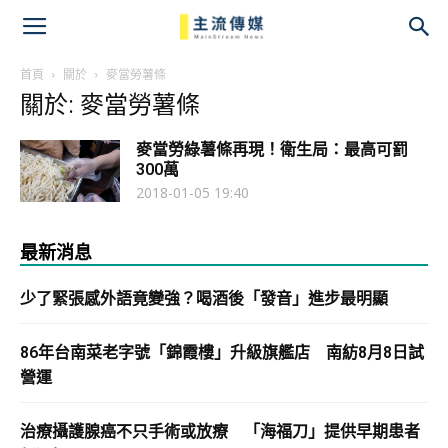
主
流
首頁
關於
麥當勞薯條
關於: 麥當勞薯條
傳
麥當勞綠薯條再現！衛生局：最高可罰
媒
300萬
2018-01-05 19:40
最新消息
少了緊張感外語竟變強？喝酒後「發音」進步最明顯
86年台南菜老字號「錦霞樓」升級旗艦店 南紡8月8日試
營運
治療攝護腺癌不只手術或放療 「海福刀」提供早期患者