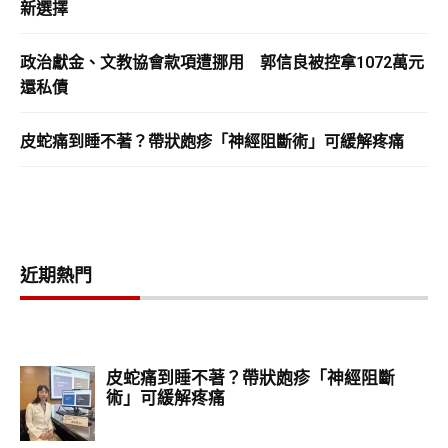
新選擇
政治獻金、文教協會款項遭挪用 郭信良被控拿1072萬元
還私債
皮蛇痛到睡不著？帶狀皰疹「神經阻斷術」可緩解疼痛
近期熱門