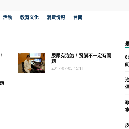
活動
教育文化
消費情報
台南
！
尿尿有泡泡！腎臟不一定有問
題
2017-07-05 15:11
題
拿