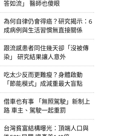
答如流」 醫師也傻眼
為何自律仍會得癌？研究揭示：6
成病例與生活習慣無直接關係
跟流感患者同住幾天卻「沒被傳
染」 研究結果讓人意外
吃太少反而更難瘦？身體啟動
「節能模式」成減重最大盲點
借車也有事 「無照駕駛」新制上
路 車主、駕駛一起重罰
台灣貧富結構曝光：頂端人口與