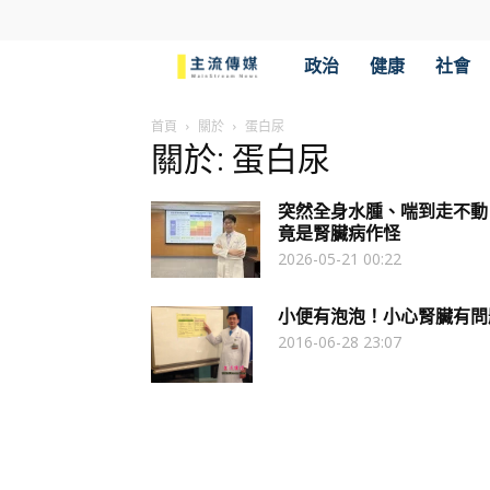
主
政治
健康
社會
流
首頁
關於
蛋白尿
關於: 蛋白尿
傳
突然全身水腫、喘到走不動
媒
竟是腎臟病作怪
2026-05-21 00:22
小便有泡泡！小心腎臟有問
2016-06-28 23:07