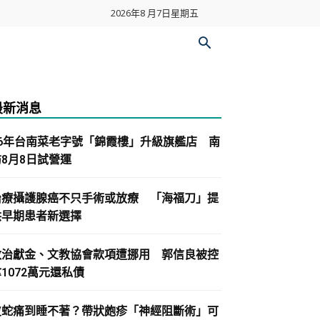
2026年8 月7日星期五
最新消息
86年台南菜老字號「錦霞樓」升級旗艦店 南
紡8月8日試營運
治療攝護腺癌不只手術或放療 「海福刀」提
供早期患者新選擇
政治獻金、文教協會款項遭挪用 郭信良被控
1072萬元還私債
皮蛇痛到睡不著？帶狀皰疹「神經阻斷術」可