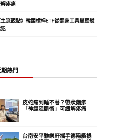
緩解疼痛
《主流觀點》韓國槓桿ETF從翻身工具變頭號
戰犯
近期熱門