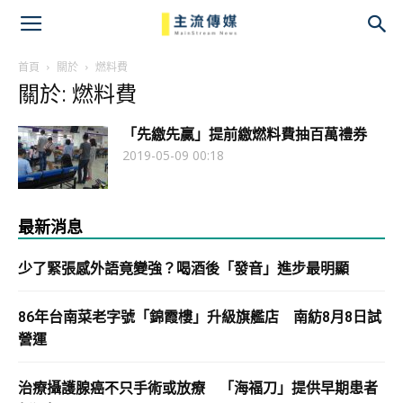
主
流
首頁
關於
燃料費
關於: 燃料費
傳
「先繳先贏」提前繳燃料費抽百萬禮券
媒
2019-05-09 00:18
最新消息
少了緊張感外語竟變強？喝酒後「發音」進步最明顯
86年台南菜老字號「錦霞樓」升級旗艦店 南紡8月8日試
營運
治療攝護腺癌不只手術或放療 「海福刀」提供早期患者