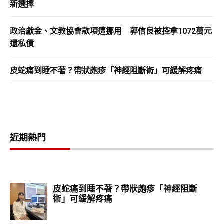
新選擇
政治獻金、文教協會款項遭挪用 郭信良被控拿1072萬元
還私債
皮蛇痛到睡不著？帶狀皰疹「神經阻斷術」可緩解疼痛
近期熱門