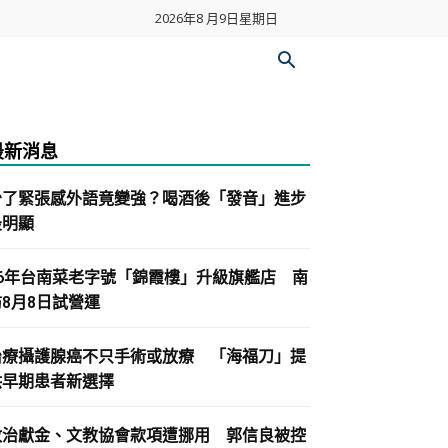
2026年8 月9日星期日
最新消息
少了緊張感外語竟變強？喝酒後「發音」進步
最明顯
86年台南菜老字號「錦霞樓」升級旗艦店 南
紡8月8日試營運
治療攝護腺癌不只手術或放療 「海福刀」提
供早期患者新選擇
政治獻金、文教協會款項遭挪用 郭信良被控