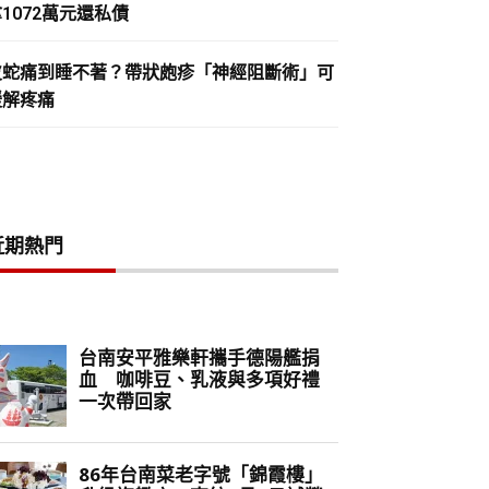
1072萬元還私債
皮蛇痛到睡不著？帶狀皰疹「神經阻斷術」可
緩解疼痛
近期熱門