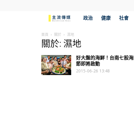
主
政治
健康
社會
流
首頁
關於
濕地
關於: 濕地
傳
好大盤的海鮮！台南七股海
媒
節即將啟動
2015-06-26 13:48