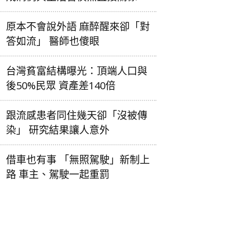
原本不會說外語 麻醉醒來卻「對
答如流」 醫師也傻眼
台灣貧富結構曝光：頂端人口與
後50%民眾 資產差140倍
跟流感患者同住幾天卻「沒被傳
染」 研究結果讓人意外
借車也有事 「無照駕駛」新制上
路 車主、駕駛一起重罰