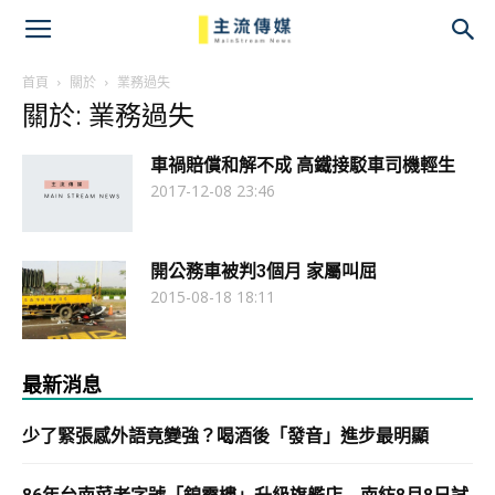
主
流
首頁
關於
業務過失
關於: 業務過失
傳
車禍賠償和解不成 高鐵接駁車司機輕生
媒
2017-12-08 23:46
開公務車被判3個月 家屬叫屈
2015-08-18 18:11
最新消息
少了緊張感外語竟變強？喝酒後「發音」進步最明顯