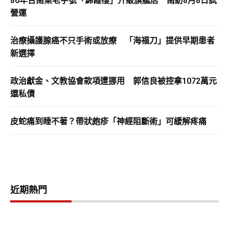
86年台南菜老字號「錦霞樓」升級旗艦店 南紡8月8日試
營運
治療攝護腺癌不只手術或放療 「海福刀」提供早期患者
新選擇
政治獻金、文教協會款項遭挪用 郭信良被控拿1072萬元
還私債
皮蛇痛到睡不著？帶狀皰疹「神經阻斷術」可緩解疼痛
近期熱門